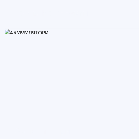
Готові Комплекти
3-10 кВт
12-30 кВт
30-50+ кВт
Акумулятори