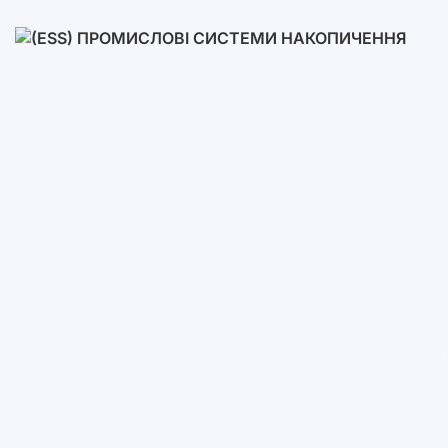
Низьковольтні
Високовольтні
(ESS) Промислові Системи Н