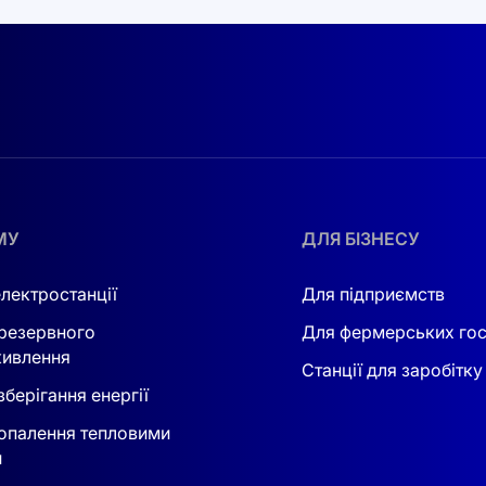
МУ
ДЛЯ БІЗНЕСУ
електростанції
Для підприємств
резервного
Для фермерських го
ивлення
Станції для заробітку
берігання енергії
опалення тепловими
и