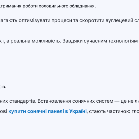
ідтримання роботи холодильного обладнання.
агають оптимізувати процеси та скоротити вуглецевий сл
, а реальна можливість. Завдяки сучасним технологіям і п
ів.
них стандартів. Встановлення сонячних систем — це не ли
тові
купити сонячні панелі в Україні
, стають частиною гл