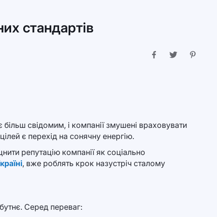
них стандартів
є більш свідомим, і компанії змушені враховувати
цілей є перехід на сонячну енергію.
цнити репутацію компанії як соціально
країні
, вже роблять крок назустріч сталому
йбутнє. Серед переваг: