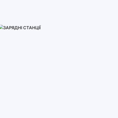
Інвертори
Однофазні
Трифазні
Трифазні високовольтні
Мережеві інвертори
Зарядні Станції