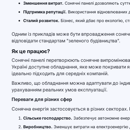
Зменшення витрат.
Сонячні панелі дозволяють суттє
Підтримка репутації.
Використання відновлюваних дже
Сталий розвиток.
Бізнес, який дбає про екологію, с
Одним із прикладів може бути впровадження сонячн
відповідати стандартам "зеленого будівництва".
Як це працює?
Сонячні панелі перетворюють сонячне випромінюван
Україні доступне обладнання, яке може покривати як
ідеально підходить для середніх компаній.
Важливо, що обладнання можна адаптувати до індив
урахуванням реальних умов експлуатації.
Переваги для різних сфер
Сонячна енергія застосовується в різних секторах.
Сільське господарство.
Забезпечує автономне енерг
Виробництво.
Зменшує витрати на електроенергію 