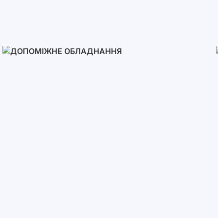
Сонячні Панелі
Допоміжне Обладнання