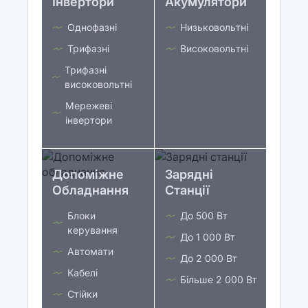
Інвертори
Акумулятори
Однофазні
Низьковольтні
Трифазні
Високовольтні
Трифазні
високовольтні
Мережеві
інвертори
Допоміжне
Зарядні
Обладнання
Станції
Блоки
До 500 Вт
керування
До 1 000 Вт
Автомати
До 2 000 Вт
Кабелі
Більше 2 000 Вт
Стійки