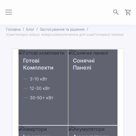
Моя 
Головна
Блог
Застосування та рішення
Комп’ютерні класи: енергозабезпечення для комп’ютерної техніки
Готові
Сонячні
Комплекти
Панелі
3-10 кВт
12-30 кВт
30-50+ кВт