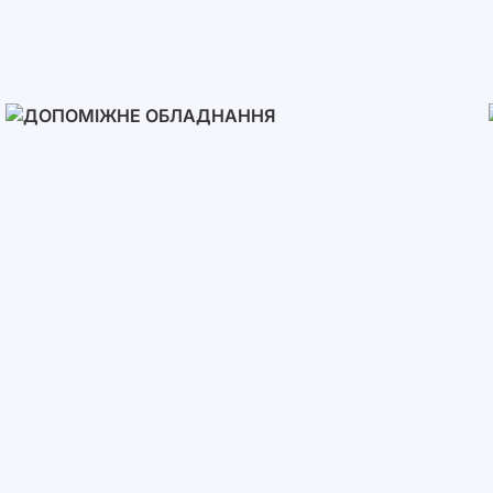
Сонячні Панелі
Допоміжне Обладнання