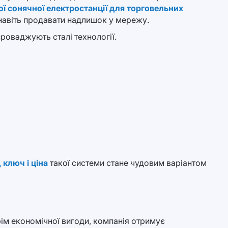
ї сонячної електростанції для торговельних
навіть продавати надлишок у мережу.
проваджують сталі технології.
 ключ і ціна
такої системи стане чудовим варіантом
рім економічної вигоди, компанія отримує