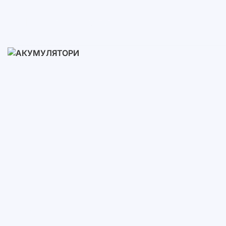
Готові Комплекти
3-10 кВт
12-30 кВт
30-50+ кВт
Акумулятори