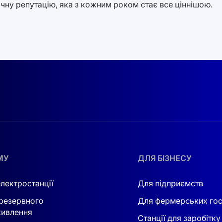
ічну репутацію, яка з кожним роком стає все ціннішою.
МУ
ДЛЯ БІЗНЕСУ
електростанції
Для підприємств
резервного
Для фермерських го
ивлення
Станції для заробітку