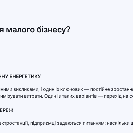
я малого бізнесу?
НУ ЕНЕРГЕТИКУ
нними викликами, і один із ключових — постійне зростанн
мізувати витрати. Один із таких варіантів — перехід на с
МЕРЕЖ
тростанції, підприємці задаються питанням: наскільки ш