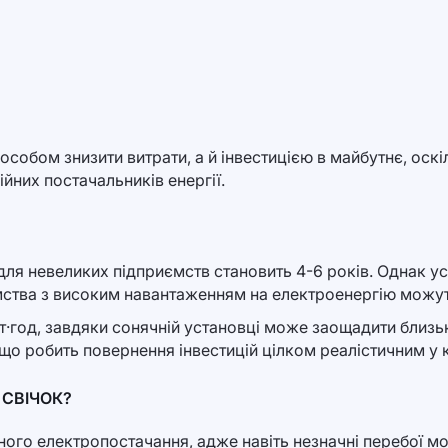
особом знизити витрати, а й інвестицією в майбутнє, оск
йних постачальників енергії.
 для невеликих підприємств становить 4-6 років. Однак у
ства з високим навантаженням на електроенергію можуть
·год, завдяки сонячній установці може заощадити близько
 що робить повернення інвестицій цілком реалістичним у 
 СВІЧОК?
ного електропостачання, адже навіть незначні перебої м