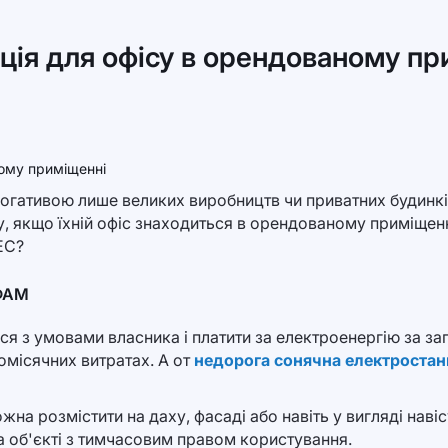
ція для офісу в орендованому п
огативою лише великих виробництв чи приватних будинків
у, якщо їхній офіс знаходиться в орендованому приміщенн
ЕС?
ФАМ
ся з умовами власника і платити за електроенергію за з
омісячних витратах. А от
недорога сонячна електростан
на розмістити на даху, фасаді або навіть у вигляді наві
а об'єкті з тимчасовим правом користування.