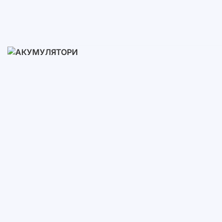
Готові Комплекти
3-10 кВт
12-30 кВт
30-50+ кВт
Акумулятори