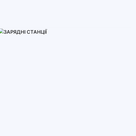
Інвертори
Однофазні
Трифазні
Трифазні високовольтні
Мережеві інвертори
Зарядні Станції