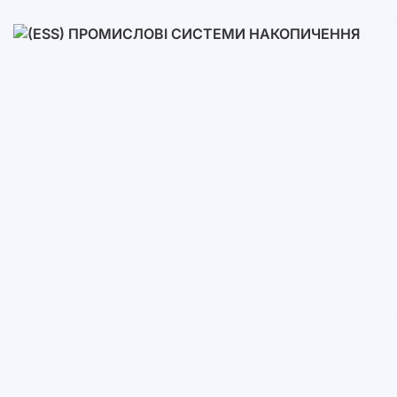
Низьковольтні
Високовольтні
(ESS) Промислові Системи Н