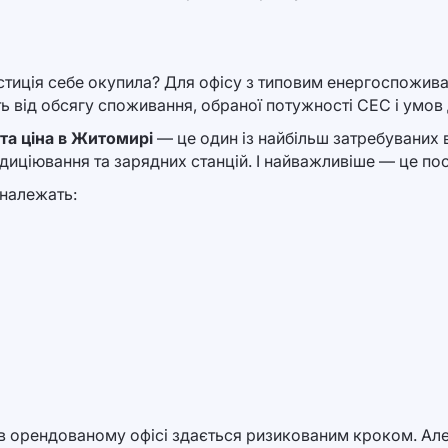
стиція себе окупила? Для офісу з типовим енергоспожив
ить від обсягу споживання, обраної потужності СЕС і умо
та ціна в Житомирі
— це один із найбільш затребуваних в
ндиціювання та зарядних станцій. І найважливіше — це по
 належать:
в орендованому офісі здається ризикованим кроком. Але 