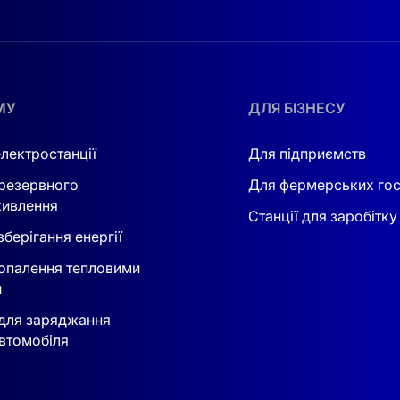
МУ
ДЛЯ БІЗНЕСУ
електростанції
Для підприємств
резервного
Для фермерських го
ивлення
Станції для заробітку
берігання енергії
опалення тепловими
и
для заряджання
втомобіля