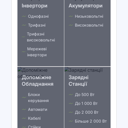
Інвертори
Акумулятори
Однофазні
Низьковольтні
Трифазні
Високовольтні
Трифазні
високовольтні
Мережеві
інвертори
Допоміжне
Зарядні
Обладнання
Станції
Блоки
До 500 Вт
керування
До 1 000 Вт
Автомати
До 2 000 Вт
Кабелі
Більше 2 000 Вт
Стійки