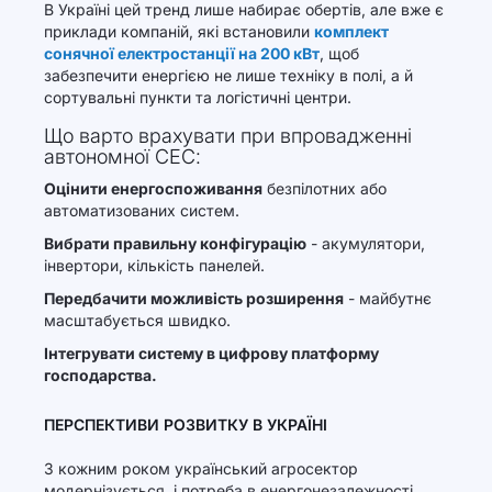
В Україні цей тренд лише набирає обертів, але вже є
приклади компаній, які встановили
комплект
сонячної електростанції на 200 кВт
, щоб
забезпечити енергією не лише техніку в полі, а й
сортувальні пункти та логістичні центри.
Що варто врахувати при впровадженні
автономної СЕС:
Оцінити енергоспоживання
безпілотних або
автоматизованих систем.
Вибрати правильну конфігурацію
- акумулятори,
інвертори, кількість панелей.
Передбачити можливість розширення
- майбутнє
масштабується швидко.
Інтегрувати систему в цифрову платформу
господарства.
ПЕРСПЕКТИВИ РОЗВИТКУ В УКРАЇНІ
З кожним роком український агросектор
модернізується, і потреба в енергонезалежності