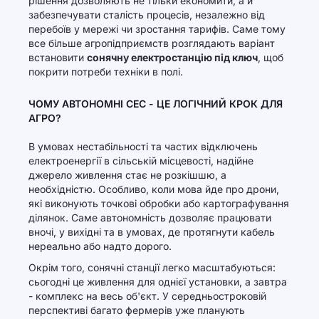
рішення дозволяють не тільки економити, а й
забезпечувати сталість процесів, незалежно від
перебоїв у мережі чи зростання тарифів. Саме тому
все більше агропідприємств розглядають варіант
встановити
сонячну електростанцію під ключ
, щоб
покрити потреби техніки в полі.
ЧОМУ АВТОНОМНІ СЕС - ЦЕ ЛОГІЧНИЙ КРОК ДЛЯ
АГРО?
В умовах нестабільності та частих відключень
електроенергії в сільській місцевості, надійне
джерело живлення стає не розкішшю, а
необхідністю. Особливо, коли мова йде про дрони,
які виконують точкові обробки або картографування
ділянок. Саме автономність дозволяє працювати
вночі, у вихідні та в умовах, де протягнути кабель
нереально або надто дорого.
Окрім того, сонячні станції легко масштабуються:
сьогодні це живлення для однієї установки, а завтра
- комплекс на весь об'єкт. У середньостроковій
перспективі багато фермерів уже планують