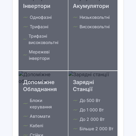
Інвертори
Акумулятори
Однофазні
Низьковольтні
Трифазні
Високовольтні
Трифазні
високовольтні
Мережеві
інвертори
Допоміжне
Зарядні
Обладнання
Станції
Блоки
До 500 Вт
керування
До 1 000 Вт
Автомати
До 2 000 Вт
Кабелі
Більше 2 000 Вт
Стійки