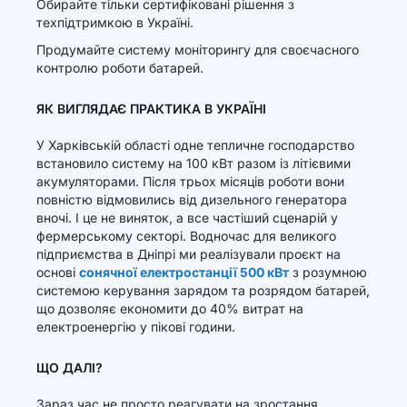
Обирайте тільки сертифіковані рішення з
техпідтримкою в Україні.
Продумайте систему моніторингу для своєчасного
контролю роботи батарей.
ЯК ВИГЛЯДАЄ ПРАКТИКА В УКРАЇНІ
У Харківській області одне тепличне господарство
встановило систему на 100 кВт разом із літієвими
акумуляторами. Після трьох місяців роботи вони
повністю відмовились від дизельного генератора
вночі. І це не виняток, а все частіший сценарій у
фермерському секторі. Водночас для великого
підприємства в Дніпрі ми реалізували проєкт на
основі
сонячної електростанції 500 кВт
з розумною
системою керування зарядом та розрядом батарей,
що дозволяє економити до 40% витрат на
електроенергію у пікові години.
ЩО ДАЛІ?
Зараз час не просто реагувати на зростання