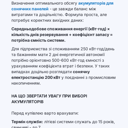
Визначення оптимального обсягу
акумуляторів для
сонячних панелей
- це завжди баланс між
витратами та доцільністю. Формула проста, але
потребує коректних вихідних даних:
Середньодобове споживання енергії (кВт·год) ×
кількість днів резервування + коефіцієнт запасу =
потрібна ємність системи.
Для підприємства зі споживанням 250 кВт·год/день
та бажанням мати 2 дні енергетичної автономії
потрібно орієнтовно 500-600 кВт·год ємності з
урахуванням коефіцієнта втрат і безпеки. У таких
випадках доцільно розглядати
сонячну
електростанцію 200 кВт
у поєднанні з промисловим
накопиченням.
НА ЩО ЗВЕРТАТИ УВАГУ ПРИ ВИБОРІ
АКУМУЛЯТОРІВ
Перед купівлею варто врахувати:
Термін служби:
літієві системи служать до 15 років,
свинцеві - до 7.