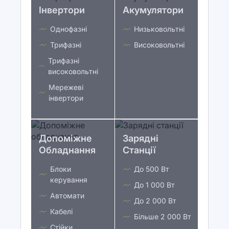
Інвертори
Акумулятори
Однофазні
Низьковольтні
Трифазні
Високовольтні
Трифазні
високовольтні
Мережеві
інвертори
Допоміжне
Зарядні
Обладнання
Станції
Блоки
До 500 Вт
керування
До 1 000 Вт
Автомати
До 2 000 Вт
Кабелі
Більше 2 000 Вт
Стійки