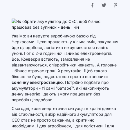
Уявімо: ви керуєте виробничою базою під
Черкасами. Цехи працюють у кілька змін, пакування
йде цілодобово, логістика не зупиняється навіть
уночі. І от о 2-й годині ночі зникає електроенергія.
Все. Конвеєри встають, замовлення не
відвантажуються, співробітники чекають. А головне
- бізнес втрачає гроші й репутацію. Щоб такого
більше не було, недостатньо просто встановити
сонячну електростанцію
. Потрібно подбати про
акумулятори - ті самі “батареї”, які накопичують
денну енергію і дають змогу працювати без
перебоїв цілодобово.
Сьогодні, коли енергетична ситуація в країні далека
від стабільності, вибір надійного акумулятора для
СЕС стає не просто бажаним, а критично
необхідним. І для агробізнесу, і для логістики, і для