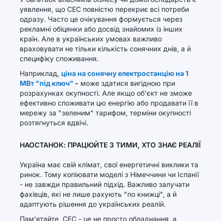
уявлення, що СЕС повністю перекриє всі потреби
одразу. Часто це очікування формується через
рекламні обіцянки або досвід знайомих із інших
країн. Але в українських умовах важливо
враховувати не тільки кількість сонячних днів, а й
специфіку споживання.
Наприклад,
ціна на сонячну електростанцію на 1
МВт "під ключ"
-
може здатися вигідною при
розрахунках окупності. Але якщо об’єкт не зможе
ефективно споживати цю енергію або продавати її в
мережу за "зеленим" тарифом, терміни окупності
розтягнуться вдвічі.
НАОСТАНОК: ПРАЦЮЙТЕ З ТИМИ, ХТО ЗНАЄ РЕАЛІЇ
Україна має свій клімат, свої енергетичні виклики та
ринок. Тому копіювати моделі з Німеччини чи Іспанії
- не завжди правильний підхід. Важливо залучати
фахівців, які не лише рахують "по книжці", а й
адаптують рішення до українських реалій.
Пам’ятайте, СЕС - це не просто обладнання, а