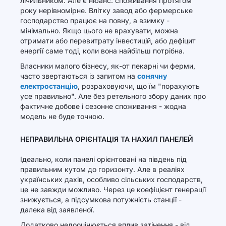
лічильником. Але є нюанс: споживання протягом
року нерівномірне. Влітку завод або фермерське
господарство працює на повну, а взимку -
мінімально. Якщо цього не врахувати, можна
отримати або перевитрату інвестицій, або дефіцит
енергії саме тоді, коли вона найбільш потрібна.
Власники малого бізнесу, як-от пекарні чи ферми,
часто звертаються із запитом на
сонячну
електростанцію
, розраховуючи, що їм "порахують
усе правильно". Але без ретельного збору даних про
фактичне добове і сезонне споживання - жодна
модель не буде точною.
НЕПРАВИЛЬНА ОРІЄНТАЦІЯ ТА НАХИЛ ПАНЕЛЕЙ
Ідеально, коли панелі орієнтовані на південь під
правильним кутом до горизонту. Але в реаліях
українських дахів, особливо сільських господарств,
це не завжди можливо. Через це коефіцієнт генерації
знижується, а підсумкова потужність станції -
далека від заявленої.
Додатково недооцінюється вплив затінення - від