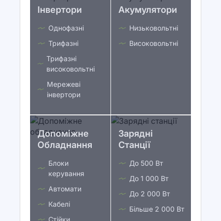
Інвертори
Акумулятори
Однофазні
Низьковольтні
Трифазні
Високовольтні
Трифазні
високовольтні
Мережеві
інвертори
Допоміжне
Зарядні
Обладнання
Станції
Блоки
До 500 Вт
керування
До 1 000 Вт
Автомати
До 2 000 Вт
Кабелі
Більше 2 000 Вт
Стійки