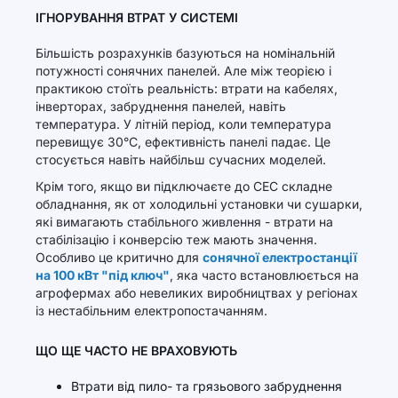
ІГНОРУВАННЯ ВТРАТ У СИСТЕМІ
Більшість розрахунків базуються на номінальній
потужності сонячних панелей. Але між теорією і
практикою стоїть реальність: втрати на кабелях,
інверторах, забруднення панелей, навіть
температура. У літній період, коли температура
перевищує 30°C, ефективність панелі падає. Це
стосується навіть найбільш сучасних моделей.
Крім того, якщо ви підключаєте до СЕС складне
обладнання, як от холодильні установки чи сушарки,
які вимагають стабільного живлення - втрати на
стабілізацію і конверсію теж мають значення.
Особливо це критично для
сонячної електростанції
на 100 кВт "під ключ"
, яка часто встановлюється на
агрофермах або невеликих виробництвах у регіонах
із нестабільним електропостачанням.
ЩО ЩЕ ЧАСТО НЕ ВРАХОВУЮТЬ
Втрати від пило- та грязьового забруднення