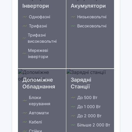
Інвертори
Акумулятори
Однофазні
Низьковольтні
Трифазні
Високовольтні
Трифазні
високовольтні
Мережеві
інвертори
Допоміжне
Зарядні
Обладнання
Станції
Блоки
До 500 Вт
керування
До 1 000 Вт
Автомати
До 2 000 Вт
Кабелі
Більше 2 000 Вт
Стійки