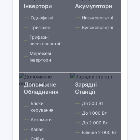
Інвертори
Акумулятори
Однофазні
Низьковольтні
Трифазні
Високовольтні
Трифазні
високовольтні
Мережеві
інвертори
Допоміжне
Зарядні
Обладнання
Станції
Блоки
До 500 Вт
керування
До 1 000 Вт
Автомати
До 2 000 Вт
Кабелі
Більше 2 000 Вт
Стійки