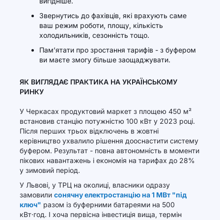
вигідніше.
Звернутись до фахівців, які врахують саме
ваш режим роботи, площу, кількість
холодильників, сезонність тощо.
Пам’ятати про зростання тарифів - з буфером
ви маєте змогу більше заощаджувати.
ЯК ВИГЛЯДАЄ ПРАКТИКА НА УКРАЇНСЬКОМУ
РИНКУ
У Черкасах продуктовий маркет з площею 450 м²
встановив станцію потужністю 100 кВт у 2023 році.
Після перших трьох відключень в жовтні
керівництво ухвалило рішення дооснастити систему
буфером. Результат - повна автономність в моменти
пікових навантажень і економія на тарифах до 28%
у зимовий період.
У Львові, у ТРЦ на околиці, власники одразу
замовили
сонячну електростанцію на 1 МВт "під
ключ"
разом із буферними батареями на 500
кВт·год. І хоча первісна інвестиція вища, термін