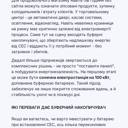
Для продовольчого магазину навіть пів години без
світла можуть означати зіпсовані продукти, зупинку
холодильників і втрату клієнтів. У торговельному
центрі - це автоматичні двері, касові системи,
освітлення, відеонагляд. Навіть невелика крамниця
на ринку має критично залежні від електроенергії
процеси. Саме тут на сцену виходять буферні
накопичувачі, що зберігають надлишкову енергію
від СЕС і віддають її у потрібний момент - без
затримок і збитків.
Дедалі більше підприємців звертаються до
комплексних рішень - не просто "поставити панелі",
а побудувати енергонезалежність. На першому етапі
це може бути
сонячна електростанція на 100 кВт
,
доповнена буферною батареєю. Такий підхід
забезпечує не лише покриття споживання вдень, а й
стабільність уночі чи в похмурі дні.
ЯКІ ПЕРЕВАГИ ДАЄ БУФЕРНИЙ НАКОПИЧУВАЧ
Якщо ви вагаєтесь, чи варто інвестувати у батарею
при встановленні СЕС, ось кілька переконливих