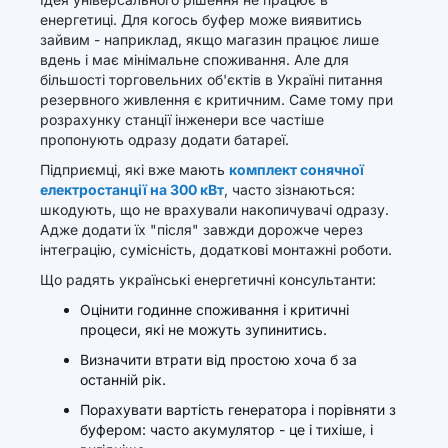
енергетиці. Для когось буфер може виявитись
зайвим - наприклад, якщо магазин працює лише
вдень і має мінімальне споживання. Але для
більшості торговельних об'єктів в Україні питання
резервного живлення є критичним. Саме тому при
розрахунку станції інженери все частіше
пропонують одразу додати батареї.
Підприємці, які вже мають
комплект сонячної
електростанції на 300 кВт
, часто зізнаються:
шкодують, що не врахували накопичувачі одразу.
Адже додати їх "після" завжди дорожче через
інтеграцію, сумісність, додаткові монтажні роботи.
Що радять українські енергетичні консультанти:
Оцінити годинне споживання і критичні
процеси, які не можуть зупинитись.
Визначити втрати від простою хоча б за
останній рік.
Порахувати вартість генератора і порівняти з
буфером: часто акумулятор - це і тихіше, і