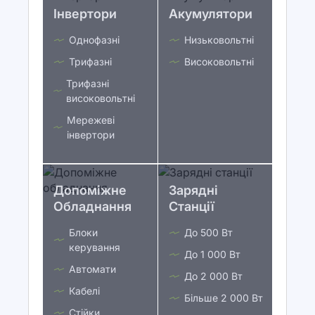
Інвертори
Акумулятори
Однофазні
Низьковольтні
Трифазні
Високовольтні
Трифазні
високовольтні
Мережеві
інвертори
Допоміжне
Зарядні
Обладнання
Станції
Блоки
До 500 Вт
керування
До 1 000 Вт
Автомати
До 2 000 Вт
Кабелі
Більше 2 000 Вт
Стійки