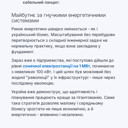
кабельний ланцюг.
Майбутнє за гнучкими енергетичними
системами
Ринок енергетики швидко змінюється - як і
український бізнес. Масштабування без перебудови
перетворюється з складної інженерної задачі на
нормальну практику, якщо вона закладена у
фундамент.
Зараз вже є підприємства, які поступово дійшли до
рівня
сонячної електростанції на 1 МВт
, починаючи
з невеликих 100 кВт. І цей шлях був можливий без
жодної "революції" у їх інфраструктурі - лише через
послідовну еволюцію.
Україна вже демонструє, що адаптивність і
планування працюють краще за гігантоманію. Саме
така стратегія дозволяє малому і середньому
бізнесу зростати не лише економічно, а й
енергетично - впевнено і незалежно.