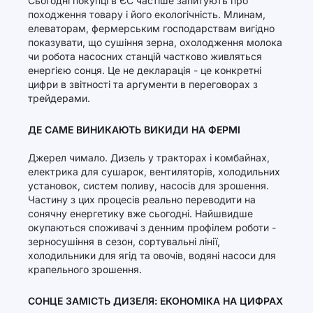
Сьогодні покупці в ЄС частіше запитують про
походження товару і його екологічність. Млинам,
елеваторам, фермерським господарствам вигідно
показувати, що сушіння зерна, охолодження молока
чи робота насосних станцій частково живляться
енергією сонця. Це не декларація - це конкретні
цифри в звітності та аргументи в переговорах з
трейдерами.
ДЕ САМЕ ВИНИКАЮТЬ ВИКИДИ НА ФЕРМІ
Джерел чимало. Дизель у тракторах і комбайнах,
електрика для сушарок, вентиляторів, холодильних
установок, систем поливу, насосів для зрошення.
Частину з цих процесів реально переводити на
сонячну енергетику вже сьогодні. Найшвидше
окупаються споживачі з денним профілем роботи -
зерносушіння в сезон, сортувальні лінії,
холодильники для ягід та овочів, водяні насоси для
крапельного зрошення.
СОНЦЕ ЗАМІСТЬ ДИЗЕЛЯ: ЕКОНОМІКА НА ЦИФРАХ