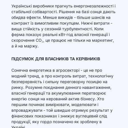
Українські виробники прагнуть енергонезалежності і
стабільної собівартості. Рішення на базі сонця дають
обидва ефекти. Менше викидів - більше шансів на
контракт із вимогливим покупцем. Нижчі витрати -
вища стійкість у сезонній турбулентності. Коли
ферма показує реальні кВт·год власної генерації і
скорочення CO₂, це працює не тільки на маркетинг,
а й на маржу.
ПІДСУМОК ДЛЯ ВЛАСНИКІВ ТА КЕРІВНИКІВ
Сонячна енергетика в агросекторі - це не про
модний тренд, а про контроль витрат, технологічну
безперервність і сильну переговорну позицію на
ринку. Розумне поєднання денного навантаження,
власної генерації та акумулювання перетворює
енергію сонця на керований актив бізнесу. Хто
першим починає вимірювати, моделювати і
впроваджувати - той швидше отримує результат у
фінансових показниках і знижує вуглецевий слід
продукції, яку гордо позначено як зроблену в
Україні.