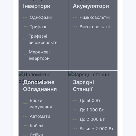
Інвертори
Акумулятори
Однофазні
Низьковольтні
Трифазні
Високовольтні
Трифазні
високовольтні
Мережеві
інвертори
Допоміжне
Зарядні
Обладнання
Станції
Блоки
До 500 Вт
керування
До 1 000 Вт
Автомати
До 2 000 Вт
Кабелі
Більше 2 000 Вт
Стійки