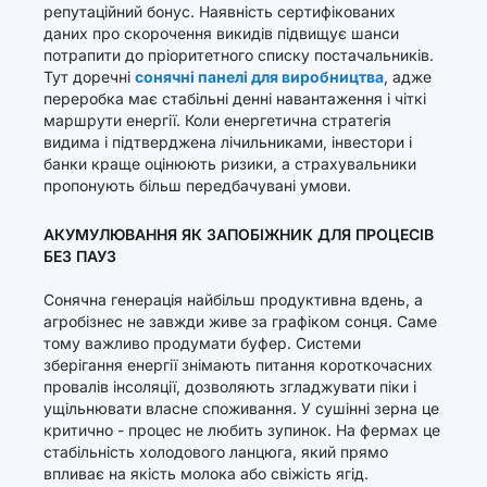
репутаційний бонус. Наявність сертифікованих
даних про скорочення викидів підвищує шанси
потрапити до пріоритетного списку постачальників.
Тут доречні
сонячні панелі для виробництва
, адже
переробка має стабільні денні навантаження і чіткі
маршрути енергії. Коли енергетична стратегія
видима і підтверджена лічильниками, інвестори і
банки краще оцінюють ризики, а страхувальники
пропонують більш передбачувані умови.
АКУМУЛЮВАННЯ ЯК ЗАПОБІЖНИК ДЛЯ ПРОЦЕСІВ
БЕЗ ПАУЗ
Сонячна генерація найбільш продуктивна вдень, а
агробізнес не завжди живе за графіком сонця. Саме
тому важливо продумати буфер. Системи
зберігання енергії знімають питання короткочасних
провалів інсоляції, дозволяють згладжувати піки і
ущільнювати власне споживання. У сушінні зерна це
критично - процес не любить зупинок. На фермах це
стабільність холодового ланцюга, який прямо
впливає на якість молока або свіжість ягід.