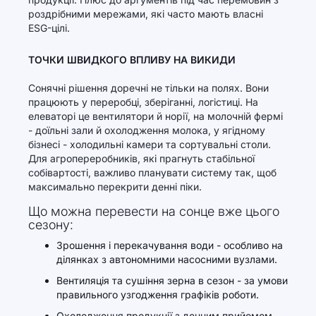
роздрібними мережами, які часто мають власні
ESG-цілі.
ТОЧКИ ШВИДКОГО ВПЛИВУ НА ВИКИДИ
Сонячні рішення доречні не тільки на полях. Вони
працюють у переробці, зберіганні, логістиці. На
елеваторі це вентилятори й норії, на молочній фермі
- доїльні зали й охолодження молока, у ягідному
бізнесі - холодильні камери та сортувальні столи.
Для агропереробників, які прагнуть стабільної
собівартості, важливо планувати систему так, щоб
максимально перекрити денні піки.
Що можна перевести на сонце вже цього
сезону:
Зрошення і перекачування води - особливо на
ділянках з автономними насосними вузлами.
Вентиляція та сушіння зерна в сезон - за умови
правильного узгодження графіків роботи.
Охолодження продукції з денним прийомом