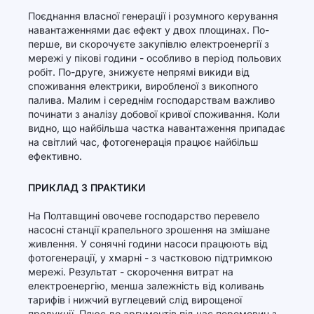
Поєднання власної генерації і розумного керування
навантаженнями дає ефект у двох площинах. По-
перше, ви скорочуєте закупівлю електроенергії з
мережі у пікові години - особливо в період польових
робіт. По-друге, знижуєте непрямі викиди від
споживання електрики, виробленої з викопного
палива. Малим і середнім господарствам важливо
починати з аналізу добової кривої споживання. Коли
видно, що найбільша частка навантаження припадає
на світлий час, фотогенерація працює найбільш
ефективно.
ПРИКЛАД З ПРАКТИКИ
На Полтавщині овочеве господарство перевело
насосні станції крапельного зрошення на змішане
живлення. У сонячні години насоси працюють від
фотогенерації, у хмарні - з частковою підтримкою
мережі. Результат - скорочення витрат на
електроенергію, менша залежність від коливань
тарифів і нижчий вуглецевий слід вирощеної
продукції. Плюс до аргументів під час перемовин з