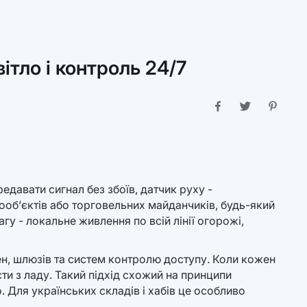
ітло і контроль 24/7
едавати сигнал без збоїв, датчик руху -
ооб’єктів або торговельних майданчиків, будь-який
у - локальне живлення по всій лінії огорожі,
рен, шлюзів та систем контролю доступу. Коли кожен
и з ладу. Такий підхід схожий на принципи
 Для українських складів і хабів це особливо