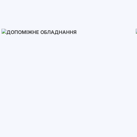
Сонячні Панелі
Допоміжне Обладнання