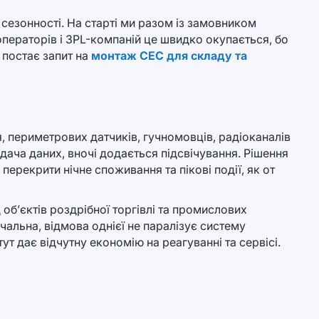
 сезонності. На старті ми разом із замовником
 операторів і 3PL-компаній це швидко окупається, бо
 постає запит на
монтаж СЕС для складу та
, периметрових датчиків, гучномовців, радіоканалів
ача даних, вночі додається підсвічування. Рішення
ерекрити нічне споживання та пікові події, як от
 об’єктів роздрібної торгівлі та промислових
альна, відмова однієї не паралізує систему
т дає відчутну економію на реагуванні та сервісі.