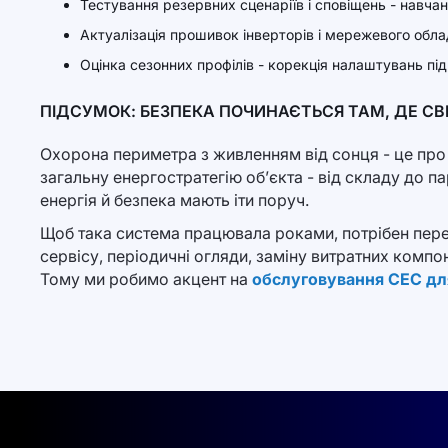
Тестування резервних сценаріїв і сповіщень - навча
Актуалізація прошивок інверторів і мережевого обл
Оцінка сезонних профілів - корекція налаштувань під 
ПІДСУМОК: БЕЗПЕКА ПОЧИНАЄТЬСЯ ТАМ, ДЕ С
Охорона периметра з живленням від сонця - це про с
загальну енергостратегію об’єкта - від складу до пар
енергія й безпека мають іти поруч.
Щоб така система працювала роками, потрібен пере
сервісу, періодичні огляди, заміну витратних компон
Тому ми робимо акцент на
обслуговування СЕС дл