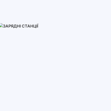
Інвертори
Однофазні
Трифазні
Трифазні високовольтні
Мережеві інвертори
Зарядні Станції