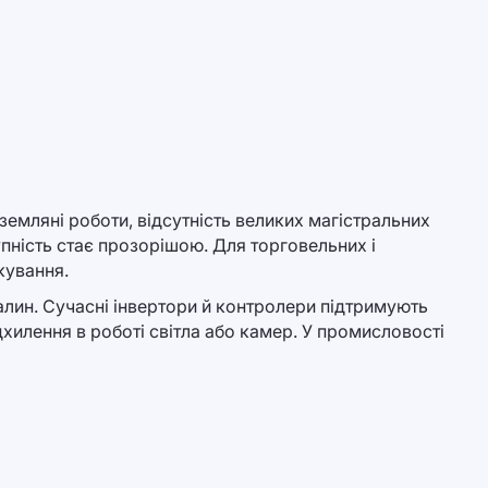
емляні роботи, відсутність великих магістральних
купність стає прозорішою. Для торговельних і
ікування.
лин. Сучасні інвертори й контролери підтримують
дхилення в роботі світла або камер. У промисловості