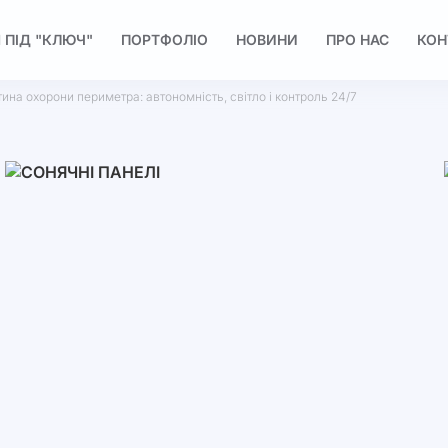
 ПІД "КЛЮЧ"
ПОРТФОЛІО
НОВИНИ
ПРО НАС
КОН
тина охорони периметра: автономність, світло і контроль 24/7