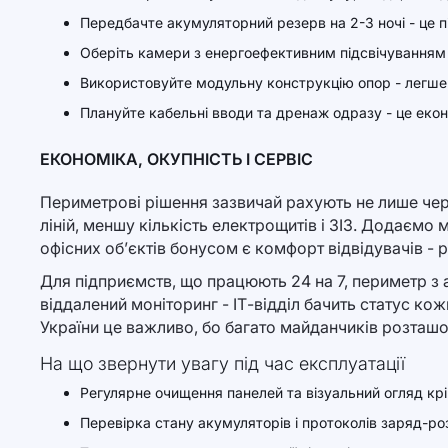
Передбачте акумуляторний резерв на 2-3 ночі - це п
Оберіть камери з енергоефективним підсвічуванням
Використовуйте модульну конструкцію опор - легше
Плануйте кабельні вводи та дренаж одразу - це ек
ЕКОНОМІКА, ОКУПНІСТЬ І СЕРВІС
Периметрові рішення зазвичай рахують не лише чере
ліній, меншу кількість електрощитів і ЗІЗ. Додаємо 
офісних об’єктів бонусом є комфорт відвідувачів - р
Для підприємств, що працюють 24 на 7, периметр з
віддалений моніторинг - ІТ-відділ бачить статус ко
України це важливо, бо багато майданчиків розташо
На що звернути увагу під час експлуатації
Регулярне очищення панелей та візуальний огляд кр
Перевірка стану акумуляторів і протоколів заряд-р