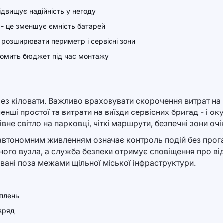
ідвищує надійність у негоду
 - це зменшує ємність батарей
 розширювати периметр і сервісні зони
ономить бюджет під час монтажу
з кіловати. Важливо враховувати скорочення витрат на з
менші простої та витрати на виїзди сервісних бригад - і о
івне світло на парковці, чіткі маршрути, безпечні зони оч
 автономним живленням означає контроль подій без прога
жного вузла, а служба безпеки отримує сповіщення про ві
вані поза межами щільної міської інфраструктури.
іплень
озряд