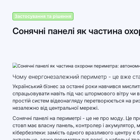
Застосування та рішення
Сонячні панелі як частина охо
Чому енергонезалежний периметр - це вже ст
Український бізнес за останні роки навчився мислит
спрацьовувати навіть під час штормового вітру чи 
простій систем відеонагляду перетворюється на риз
незалежно від центральної мережі.
Сонячні панелі на периметрі - це не про моду. Це п
стовп має власну панель, контролер і акумулятор, 
кібербезпеки: замість одного вразливого центру є б
актуально, адже периметри тут довгі, а кабельні тра