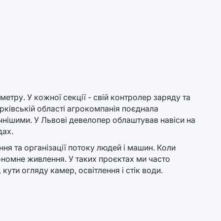
тру. У кожної секції - свій контролер заряду та
рківській області агрокомпанія поєднала
ечнішими. У Львові девелопер облаштував навіси на
дах.
я та організації потоку людей і машин. Коли
ономне живлення. У таких проєктах ми часто
 кути огляду камер, освітлення і стік води.