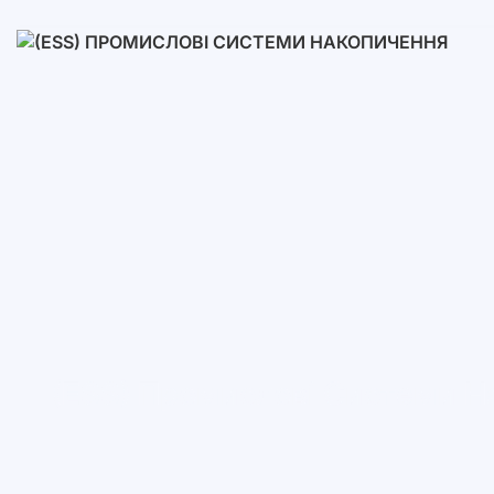
Низьковольтні
Високовольтні
(ESS) Промислові Системи Н