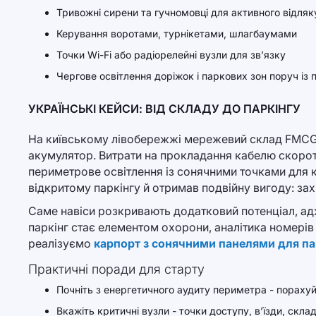
Тривожні сирени та гучномовці для активного відля
Керування воротами, турнікетами, шлагбаумами
Точки Wi-Fi або радіорелейні вузли для зв’язку
Чергове освітлення доріжок і паркових зон поруч із
УКРАЇНСЬКІ КЕЙСИ: ВІД СКЛАДУ ДО ПАРКІНГУ
На київському лівобережжі мережевий склад FMCG-п
акумулятор. Витрати на прокладання кабелю скороти
периметрове освітлення із сонячними точками для к
відкритому паркінгу й отримав подвійну вигоду: зах
Саме навіси розкривають додатковий потенціал, адж
паркінг стає елементом охорони, аналітика номерів
реалізуємо
карпорт з сонячними панелями для па
Практичні поради для старту
Почніть з енергетичного аудиту периметра - порахуйт
Вкажіть критичні вузли - точки доступу, в’їзди, склад