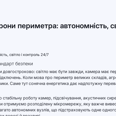
рони периметра: автономність, св
андарт безпеки
и довгостроково: світло має бути завжди, камера має пер
відключень. Коли мова про периметр великих складів, агр
ики. Саме тут сонячна енергетика дає надпотужну переваг
ро стабільну роботу камер, підсвічування, акустичних си
ми отримуємо розподілену мікромережу, яку важче вивест
агато автономних вузлів, що підстраховують одне одного.
си дорогі й вразливі.