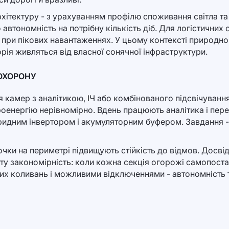
рхітектуру - з урахуванням профілю споживання світла та
автономність на потрібну кількість діб. Для логістичних
 при пікових навантаженнях. У цьому контексті природно
орія живляться від власної сонячної інфраструктури.
 ОХОРОНУ
камер з аналітикою, ІЧ або комбінованого підсвічування
енергію нерівномірно. Вдень працюють аналітика і перед
ридним інвертором і акумуляторним буфером. Завдання - п
очки на периметрі підвищують стійкість до відмов. Досвід
у закономірність: коли кожна секція огорожі самопостач
их коливань і можливими відключеннями - автономність ту