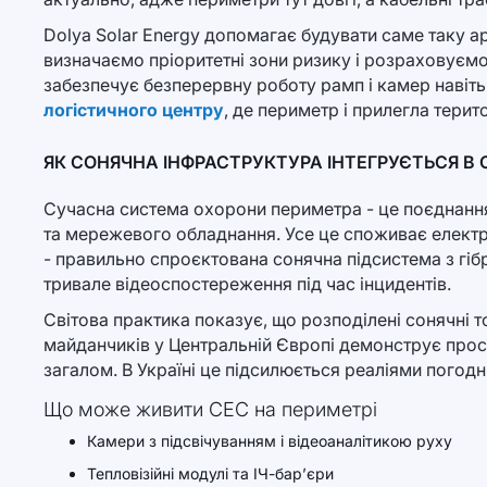
Dolya Solar Energy допомагає будувати саме таку а
визначаємо пріоритетні зони ризику і розраховуємо 
забезпечує безперервну роботу рамп і камер навіть
логістичного центру
, де периметр і прилегла терит
ЯК СОНЯЧНА ІНФРАСТРУКТУРА ІНТЕГРУЄТЬСЯ В
Сучасна система охорони периметра - це поєднання 
та мережевого обладнання. Усе це споживає електро
- правильно спроєктована сонячна підсистема з гіб
тривале відеоспостереження під час інцидентів.
Світова практика показує, що розподілені сонячні т
майданчиків у Центральній Європі демонструє прост
загалом. В Україні це підсилюється реаліями погодн
Що може живити СЕС на периметрі
Камери з підсвічуванням і відеоаналітикою руху
Тепловізійні модулі та ІЧ-бар’єри