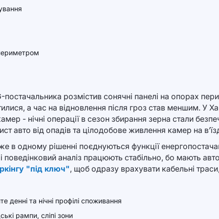
кування
 периметром
остачальника розмістив сонячні панелі на опорах периме
лися, а час на відновлення після гроз став меншим. У Ха
амер - нічні операції в сезон збирання зерна стали безп
ист авто від опадів та цілодобове живлення камер на в’їз
е в одному рішенні поєднуються функції енергопостачанн
 і поведінковий аналіз працюють стабільно, бо мають авт
ркінгу "під ключ"
, щоб одразу врахувати кабельні траси,
е денні та нічні профілі споживання
ські рампи, сліпі зони