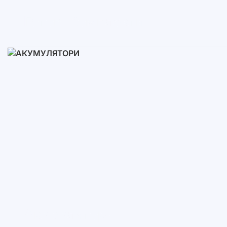
Готові Комплекти
3-10 кВт
12-30 кВт
30-50+ кВт
Акумулятори