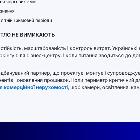
ння чергових змін
аднання
літній і зимовий періоди
ВІТЛО НЕ ВИМИКАЮТЬ
тійкість, масштабованість і контроль витрат. Українські
кінгу біля бізнес-центру. І коли питання зводиться до дов
дбачуваний партнер, що проєктує, монтує і супроводжує
ентів і оновлення прошивок. Коли периметр критичний для 
я комерційної нерухомості
, щоб камери, освітлення, ка