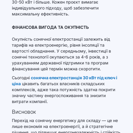
30-50 кВт і більше. Кожен проєкт вимагає
індивідуального підходу, щоб забезпечити
максимальну ефективність.
ФІНАНСОВА ВИГОДА ТА ОКУПНІСТЬ
Окупність сонячної електростанції залежить від
тарифів на електроенергію, рівня інсоляції та
вартості обладнання. У середньому, інвестиції в
сонячні технології окупаються за 4-6 років, а з
урахуванням державної підтримки та програм
фінансування цей термін можна скоротити.
Сьогодні
сонячна електростанція 30 кВт під ключ і
ціна
цікавить багатьох власників складських
комплексів, адже така потужність здатна покрити
значну частину енергоспоживання та знизити
витрати компанії.
Висновок
Перехід на сонячну енергетику для складу — це не
лише економія на електроенергії, а й стратегічне
рішення, що підвищує енергонезалежність і стійкість