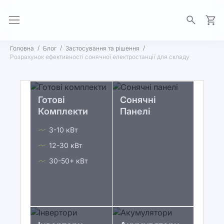
Моя 
Головна
Блог
Застосування та рішення
Розрахунок ефективності сонячної електростанції для складу
Готові
Сонячні
Комплекти
Панелі
3-10 кВт
12-30 кВт
30-50+ кВт