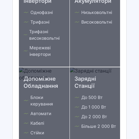
Інвертори
Акумулятори
Однофазні
Низьковольтні
Трифазні
Високовольтні
Трифазні
високовольтні
Мережеві
інвертори
Допоміжне
Зарядні
Обладнання
Станції
Блоки
До 500 Вт
керування
До 1 000 Вт
Автомати
До 2 000 Вт
Кабелі
Більше 2 000 Вт
Стійки