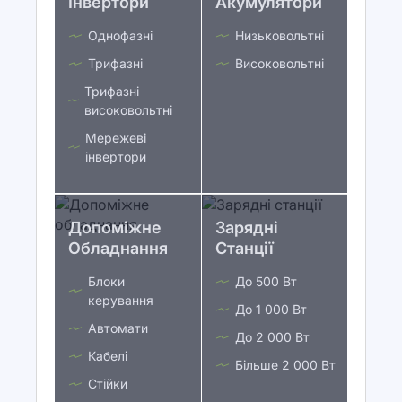
Інвертори
Акумулятори
Однофазні
Низьковольтні
Трифазні
Високовольтні
Трифазні
високовольтні
Мережеві
інвертори
Допоміжне
Зарядні
Обладнання
Станції
Блоки
До 500 Вт
керування
До 1 000 Вт
Автомати
До 2 000 Вт
Кабелі
Більше 2 000 Вт
Стійки