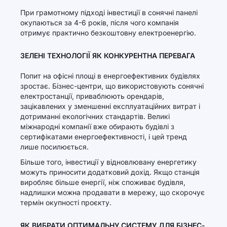
При грамотному підході інвестиції в сонячні панелі
окупаються за 4-6 років, після чого компанія
отримує практично безкоштовну електроенергію.
ЗЕЛЕНІ ТЕХНОЛОГІЇ ЯК КОНКУРЕНТНА ПЕРЕВАГА
Попит на офісні площі в енергоефективних будівлях
зростає. Бізнес-центри, що використовують сонячні
електростанції, приваблюють орендарів,
зацікавлених у зменшенні експлуатаційних витрат і
дотриманні екологічних стандартів. Великі
міжнародні компанії вже обирають будівлі з
сертифікатами енергоефективності, і цей тренд
лише посилюється.
Більше того, інвестиції у відновлювану енергетику
можуть приносити додатковий дохід. Якщо станція
виробляє більше енергії, ніж споживає будівля,
надлишки можна продавати в мережу, що скорочує
термін окупності проєкту.
ЯК ВИБРАТИ ОПТИМАЛЬНУ СИСТЕМУ ДЛЯ БІЗНЕС-