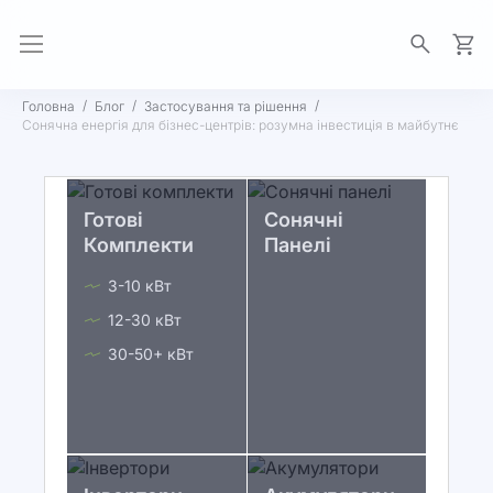
Моя 
Головна
Блог
Застосування та рішення
Сонячна енергія для бізнес-центрів: розумна інвестиція в майбутнє
Готові
Сонячні
Комплекти
Панелі
3-10 кВт
12-30 кВт
30-50+ кВт