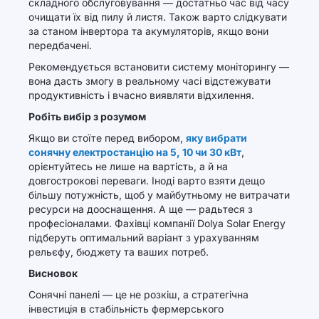
складного обслуговування — достатньо час від часу
очищати їх від пилу й листя. Також варто слідкувати
за станом інвертора та акумуляторів, якщо вони
передбачені.
Рекомендується встановити систему моніторингу —
вона дасть змогу в реальному часі відстежувати
продуктивність і вчасно виявляти відхилення.
Робіть вибір з розумом
Якщо ви стоїте перед вибором,
яку вибрати
сонячну електростанцію на 5, 10 чи 30 кВт
,
орієнтуйтесь не лише на вартість, а й на
довгострокові переваги. Іноді варто взяти дещо
більшу потужність, щоб у майбутньому не витрачати
ресурси на дооснащення. А ще — радьтеся з
професіоналами. Фахівці компанії Dolya Solar Energy
підберуть оптимальний варіант з урахуванням
рельєфу, бюджету та ваших потреб.
Висновок
Сонячні панелі — це не розкіш, а стратегічна
інвестиція в стабільність фермерського