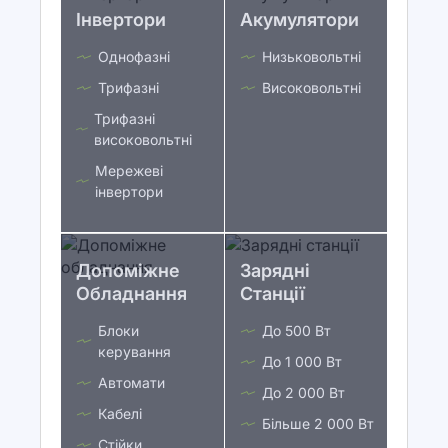
Інвертори
Акумулятори
Однофазні
Низьковольтні
Трифазні
Високовольтні
Трифазні
високовольтні
Мережеві
інвертори
Допоміжне
Зарядні
Обладнання
Станції
Блоки
До 500 Вт
керування
До 1 000 Вт
Автомати
До 2 000 Вт
Кабелі
Більше 2 000 Вт
Стійки