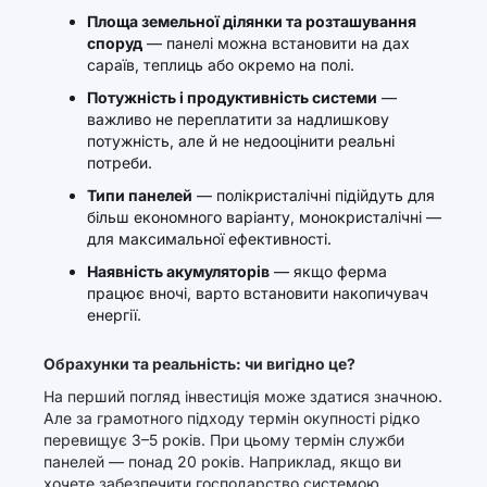
Площа земельної ділянки та розташування
споруд
— панелі можна встановити на дах
сараїв, теплиць або окремо на полі.
Потужність і продуктивність системи
—
важливо не переплатити за надлишкову
потужність, але й не недооцінити реальні
потреби.
Типи панелей
— полікристалічні підійдуть для
більш економного варіанту, монокристалічні —
для максимальної ефективності.
Наявність акумуляторів
— якщо ферма
працює вночі, варто встановити накопичувач
енергії.
Обрахунки та реальність: чи вигідно це?
На перший погляд інвестиція може здатися значною.
Але за грамотного підходу термін окупності рідко
перевищує 3–5 років. При цьому термін служби
панелей — понад 20 років. Наприклад, якщо ви
хочете забезпечити господарство системою