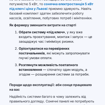
потужністю 5 кВт, то
сонячна електростанція 5 кВт
під ключ і ціна у Львові
приємно здивують. Навіть
базовий комплект здатен забезпечити роботу
насосів, освітлення, побутових потреб і мінітехніки.
Як фермеру зменшити витрати на старті
Обрати систему «під ключ»
, у яку вже
входить проєктування, монтаж і запуск — це
заощаджує час і мінімізує ризики.
Орієнтуватися на перевірених
постачальників
, які можуть запропонувати
гнучкі умови оплати.
Розглянути можливість поетапного
встановлення
— спочатку один модуль, а
згодом — розширення системи за потреби.
Поради щодо експлуатації: аби сонце працювало
на вас
Надійність системи багато в чому залежить від
правильного догляду. Сонячні панелі не потребують