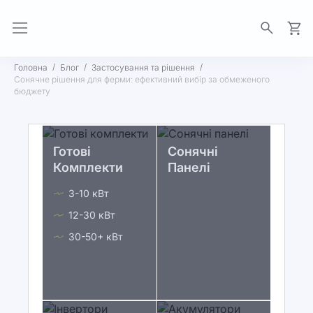
Моя 
Головна
Блог
Застосування та рішення
Сонячне рішення для ферми: ефективний вибір за обмеженого
бюджету
Готові
Сонячні
Комплекти
Панелі
3-10 кВт
12-30 кВт
30-50+ кВт