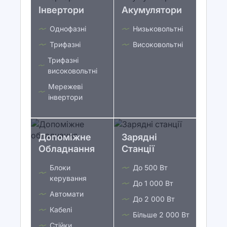
Інвертори
Акумулятори
Однофазні
Низьковольтні
Трифазні
Високовольтні
Трифазні
високовольтні
Мережеві
інвертори
Допоміжне
Зарядні
Обладнання
Станції
Блоки
До 500 Вт
керування
До 1 000 Вт
Автомати
До 2 000 Вт
Кабелі
Більше 2 000 Вт
Стійки