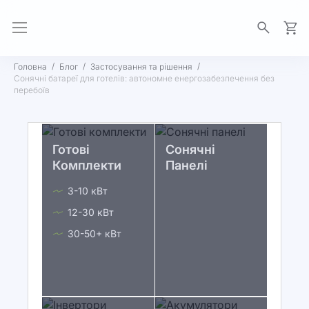
Моя 
Головна
Блог
Застосування та рішення
Сонячні батареї для готелів: автономне енергозабезпечення без
перебоїв
Готові
Сонячні
Комплекти
Панелі
3-10 кВт
12-30 кВт
30-50+ кВт