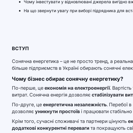
Чому інвестувати у відновлювані джерела вигідно в
На що звернути увагу при виборі підрядника для вст
ВСТУП
Сонячна енергетика – це не просто тренд, а реальн
більше підприємств в Україні обирають сонячні еле
Чому бізнес обирає сонячну енергетику?
По-перше, це
економія на електроенергії
. Вартіст
витрат. Сонячна енергія дозволяє
стабілізувати ви
По-друге, це
енергетична незалежність
. Перебої 
дозволяє
уникнути простоїв
і працювати стабільно 
Крім того, сучасні споживачі та партнери цінують
ек
додаткові конкурентні переваги
та покращують сві