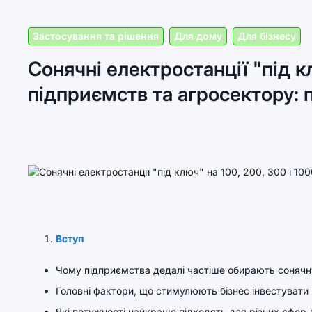
Застосування та рішення
Для дому
Для бізнесу
Сонячні електростанції "під кл
підприємств та агросектору: 
Вступ
Чому підприємства дедалі частіше обирають сонячн
Головні фактори, що стимулюють бізнес інвестувати в
Які потужності найкраще підходять для різних сфер 