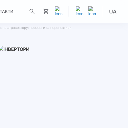
UA
ТАКТИ
Моя корзина
ств та агросектору: переваги та перспективи