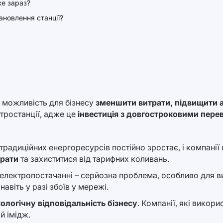
же зараз?
ановлення станції?
а можливість для бізнесу
зменшити витрати, підвищити а
ктростанції, адже це
інвестиція з довгостроковими пере
ь традиційних енергоресурсів постійно зростає, і компан
трати
та захиститися від тарифних коливань.
в електропостачанні – серйозна проблема, особливо для в
навіть у разі збоїв у мережі.
ологічну відповідальність бізнесу
. Компанії, які викор
й імідж.