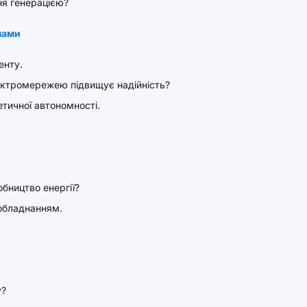
ня генерацією?
мами
енту.
лектромережею підвищує надійність?
тичної автономності.
обництво енергії?
 обладнанням.
у?