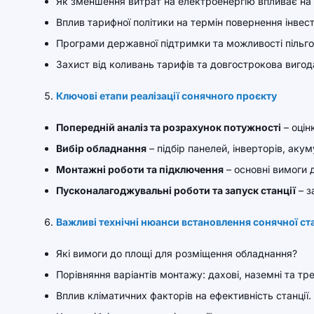
Як зменшення витрат на електроенергію впливає на 
Вплив тарифної політики на термін повернення інвест
Програми державної підтримки та можливості пільго
Захист від коливань тарифів та довгострокова вигод
Ключові етапи реалізації сонячного проєкту
Попередній аналіз та розрахунок потужності
– оцін
Вибір обладнання
– підбір панелей, інверторів, аку
Монтажні роботи та підключення
– основні вимоги 
Пусконалагоджувальні роботи та запуск станції
– з
Важливі технічні нюанси встановлення сонячної ста
Які вимоги до площі для розміщення обладнання?
Порівняння варіантів монтажу: дахові, наземні та тре
Вплив кліматичних факторів на ефективність станції.