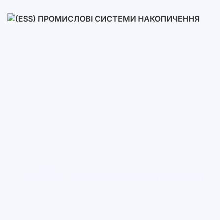
Низьковольтні
Високовольтні
(ESS) Промислові Системи Н