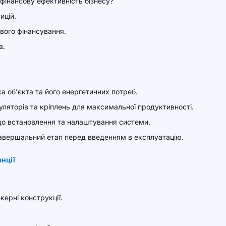
фінансову ефективність бізнесу?
ицій.
вого фінансування.
а.
ка об’єкта та його енергетичних потреб.
муляторів та кріплень для максимальної продуктивності.
до встановлення та налаштування системи.
авершальний етап перед введенням в експлуатацію.
нції
керні конструкції.