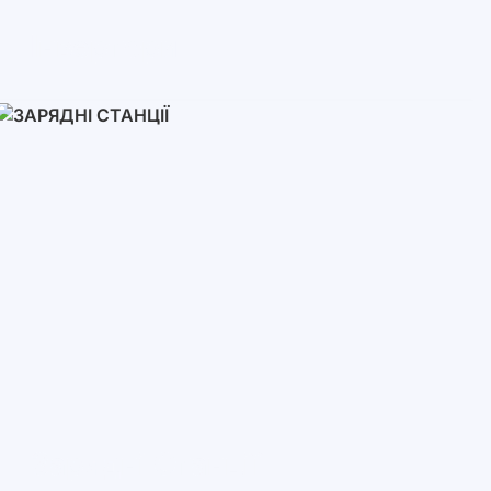
Інвертори
Однофазні
Трифазні
Трифазні високовольтні
Мережеві інвертори
Зарядні Станції