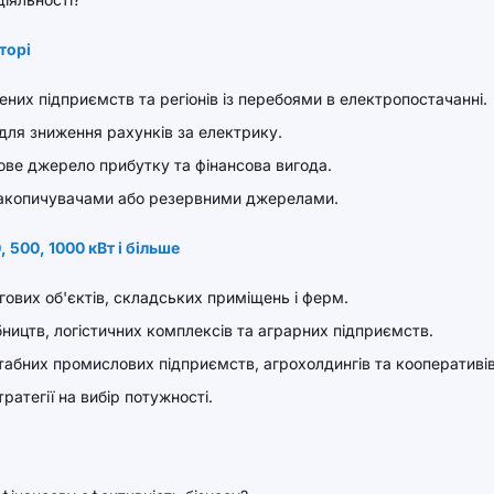
торі
ених підприємств та регіонів із перебоями в електропостачанні.
 для зниження рахунків за електрику.
ове джерело прибутку та фінансова вигода.
 накопичувачами або резервними джерелами.
 500, 1000 кВт і більше
гових об'єктів, складських приміщень і ферм.
ництв, логістичних комплексів та аграрних підприємств.
табних промислових підприємств, агрохолдингів та кооперативів
ратегії на вибір потужності.