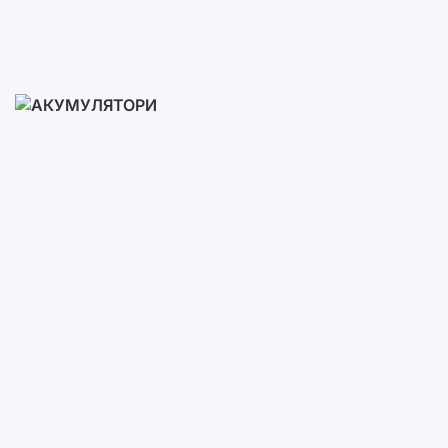
Готові Комплекти
3-10 кВт
12-30 кВт
30-50+ кВт
Акумулятори