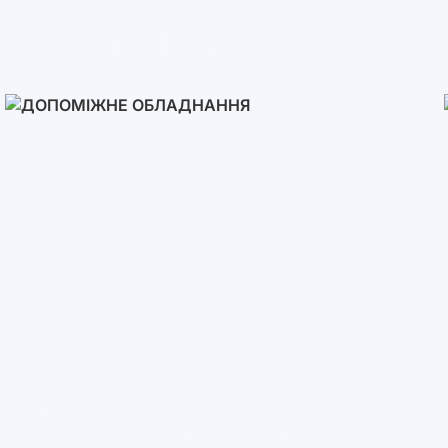
Сонячні Панелі
Допоміжне Обладнання