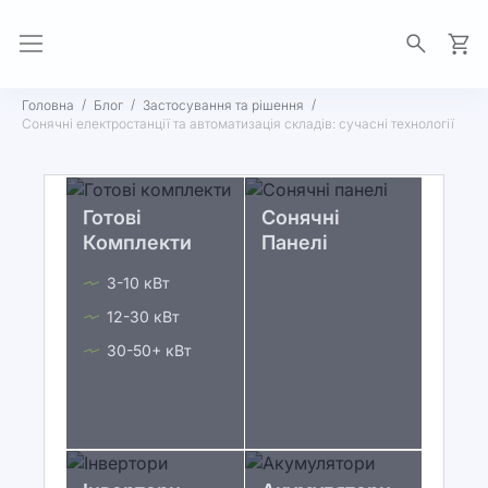
Моя 
Головна
Блог
Застосування та рішення
Сонячні електростанції та автоматизація складів: сучасні технології
Готові
Сонячні
Комплекти
Панелі
3-10 кВт
12-30 кВт
30-50+ кВт