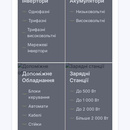
Інвертори
Акумулятори
Однофазні
Низьковольтні
Трифазні
Високовольтні
Трифазні
високовольтні
Мережеві
інвертори
Допоміжне
Зарядні
Обладнання
Станції
Блоки
До 500 Вт
керування
До 1 000 Вт
Автомати
До 2 000 Вт
Кабелі
Більше 2 000 Вт
Стійки