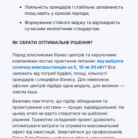
Лояльність орендарів і стабільна заповненість
площ навіть у кризові періоди;
Формування стійкого іміджу та відповідність
сучасним екологічним стандартам.
ЯК ОБРАТИ ОПТИМАЛЬНЕ РІШЕННЯ?
Перед власниками бізнес-центрів та керуючими
компаніями постає практичне питання:
яку вибрати
сонячну електростанцію на 5, 10 чи 30 кВт
? Все
залежить від потреб будівлі, площі, кількості
орендарів і специфіки бізнесу. Для невеликих
офісних центрів підійде одна модель, для великих —
зовсім інша.
Важливо пам’ятати, що підбір обладнання та
проектування системи — процес індивідуальний. На
цьому етапі не варто спиратися на шаблонні
рішення. Грамотно складений проект дозволить
оптимізувати витрати та отримати максимальний
ефект від інвестицій. Звертайтеся до професіоналів
Dolya Solar Energy, щоб ваша офісна нерухомість