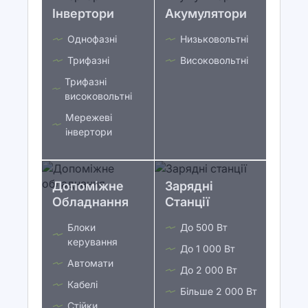
Інвертори
Акумулятори
Однофазні
Низьковольтні
Трифазні
Високовольтні
Трифазні
високовольтні
Мережеві
інвертори
Допоміжне
Зарядні
Обладнання
Станції
Блоки
До 500 Вт
керування
До 1 000 Вт
Автомати
До 2 000 Вт
Кабелі
Більше 2 000 Вт
Стійки