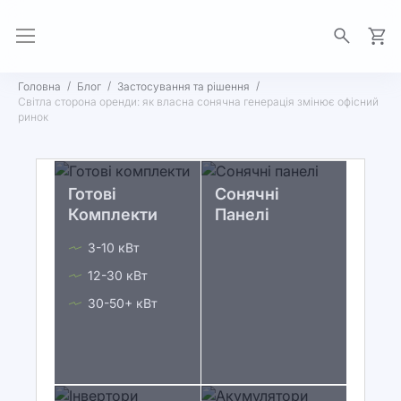
Моя 
Головна
Блог
Застосування та рішення
Світла сторона оренди: як власна сонячна генерація змінює офісний
ринок
Готові
Сонячні
Комплекти
Панелі
3-10 кВт
12-30 кВт
30-50+ кВт