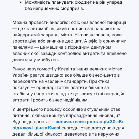
Можливість планувати бюджет на рік уперед
без неприємних сюрпризів.
Можна провести аналогію: офіс без власної генерації
— це як автомобіль, який постійно заправляють на
найдорожчій заправці міста. Ніколи не знаєш, коли
зросте ціна або виникне дефіцит. А офіс із сонячними
панелями — це машина з гібридним двигуном,
власник якої завжди контролює витрати та впевнено
дивиться у майбутнє.
Ринок нерухомості у Києві та інших великих містах
України реагує швидко: все більше бізнес-центрів
переходять на «зелені» стандарти. Практика
показує — орендарі готові платити більше за
стабільну енергетику, адже це знижує їхні операційні
витрати і робить бізнес надійнішим.
У центрі цього процесу особливо актуальним стає
питання: скільки коштує впровадження інновацій?
Відповідь проста —
сонячна електростанція 30 кВт
під ключ і ціна в Києві
сьогодні стає доступною для
дедалі більшої кількості девелоперів та керуючих