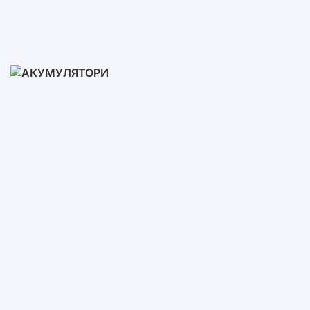
Готові Комплекти
3-10 кВт
12-30 кВт
30-50+ кВт
Акумулятори