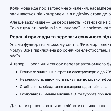
Коли мова йде про автономне живлення, насамперед 
залишаються під контролем: від підігріву страв до р
Але ще важливіше — це керованість. Установки на с
Така гнучкість вигідна і з фінансової, і з логістичної 
Реальні приклади та переваги сонячного під
Уявімо фудкорт на міському святі в Житомирі. Елек
Чому? Вона підключена до сонячної електростанції 
збоїв.
А тепер — реальний список переваг автономного ф
Економія: зниження витрат на електроенергію до 70%
Незалежність: відсутність прив’язки до міської інфр
Стабільність: обладнання захищене від стрибків напр
Екологічність: менше викидів CO₂ та турбота про дов
Для таких рішень важливо підібрати не лише панелі