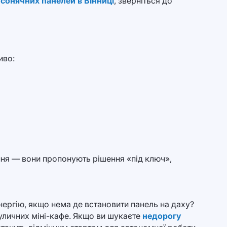
 сонячних панелей в Вінниці
, зверніться до
иво:
ння — вони пропонують рішення «під ключ»,
ергію, якщо нема де встановити панель на даху?
вуличних міні-кафе. Якщо ви шукаєте
недорогу