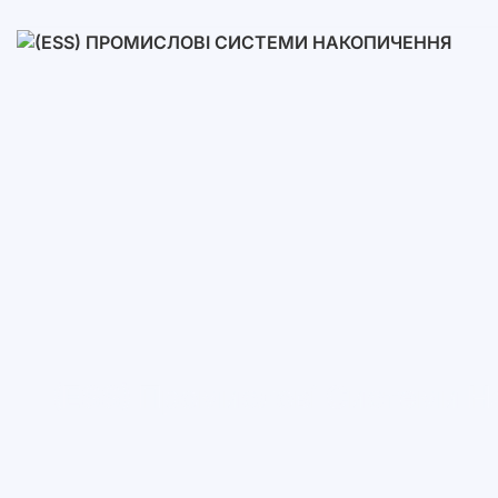
Низьковольтні
Високовольтні
(ESS) Промислові Системи Н