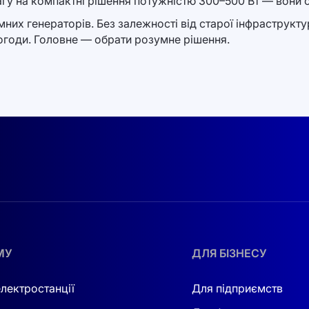
вагу на компактні рішення потужністю 300–500 Вт — вони 
мних генераторів. Без залежності від старої інфраструк
погоди. Головне — обрати розумне рішення.
МУ
ДЛЯ БІЗНЕСУ
електростанції
Для підприємств