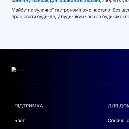
сонячну панель для балкона в Україні
, зверніть у
Майбутнє вуличної гастрономії вже настало. Без шу
працювати будь-де, у будь-який час і за будь-якої 
ПІДТРИМКА
ДЛЯ ДО
Блог
Сонячні 