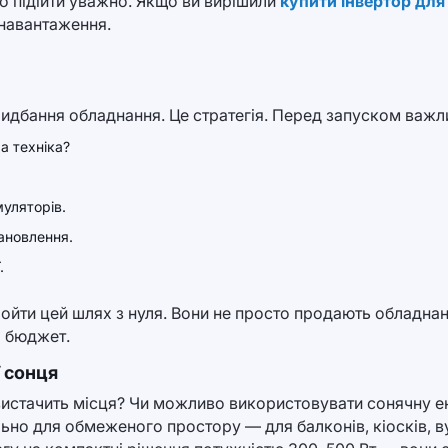
о підійти уважно. Якщо ви вирішили
купити інвертор для
 навантаження.
идбання обладнання. Це стратегія. Перед запуском важл
а техніка?
уляторів.
ановлення.
.
ройти цей шлях з нуля. Вони не просто продають обладна
а бюджет.
 сонця
вистачить місця? Чи можливо використовувати сонячну ен
ально для обмеженого простору — для балконів, кіосків, 