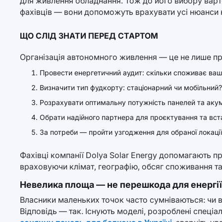
для живлення обладнання. Тож до його вибору варт
фахівців — вони допоможуть врахувати усі нюанси
ЩО СЛІД ЗНАТИ ПЕРЕД СТАРТОМ
Організація автономного живлення — це не лише пр
Провести енергетичний аудит: скільки споживає ваш
Визначити тип фудкорту: стаціонарний чи мобільний?
Розрахувати оптимальну потужність панелей та акум
Обрати надійного партнера для проєктування та вст
За потреби — пройти узгодження для обраної локації
Фахівці компанії Dolya Solar Energy допомагають п
враховуючи клімат, географію, обсяг споживання т
Невелика площа — не перешкода для енергії
Власники маленьких точок часто сумніваються: чи 
Відповідь — так. Існують моделі, розроблені спеці