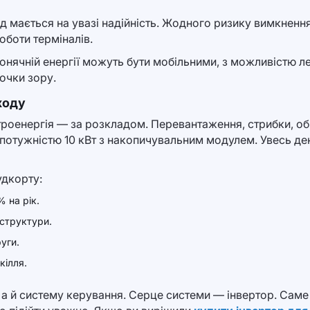
мається на увазі надійність. Жодного ризику вимкнення 
оботи терміналів.
онячній енергії можуть бути мобільними, з можливістю л
точки зору.
ходу
троенергія — за розкладом. Перевантаження, стрибки, об
потужністю 10 кВт з накопичувальним модулем. Увесь де
удкорту:
 на рік.
аструктури.
уги.
кілля.
, а й систему керування. Серце системи — інвертор. Саме