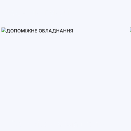
Сонячні Панелі
Допоміжне Обладнання