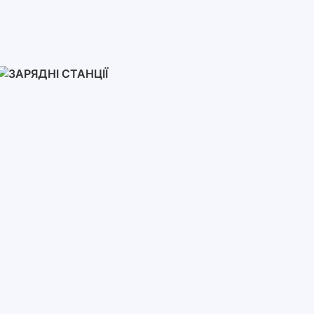
Інвертори
Однофазні
Трифазні
Трифазні високовольтні
Мережеві інвертори
Зарядні Станції