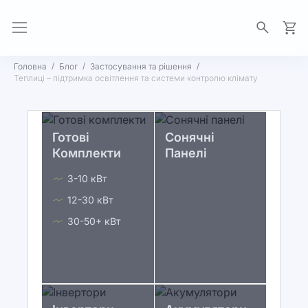
Моя 
Головна
Блог
Застосування та рішення
Теплиці – підтримка освітлення та системи контролю клімату
Готові
Сонячні
Комплекти
Панелі
3-10 кВт
12-30 кВт
30-50+ кВт