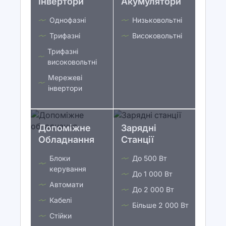
Інвертори
Акумулятори
Однофазні
Низьковольтні
Трифазні
Високовольтні
Трифазні
високовольтні
Мережеві
інвертори
Допоміжне
Зарядні
Обладнання
Станції
Блоки
До 500 Вт
керування
До 1 000 Вт
Автомати
До 2 000 Вт
Кабелі
Більше 2 000 Вт
Стійки