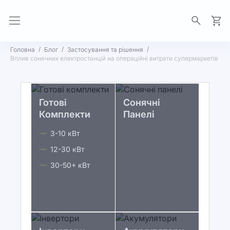
Моя 
Головна
Блог
Застосування та рішення
Вплив сонячних електростанцій на операційні витрати супермаркетів
Готові
Сонячні
Комплекти
Панелі
3-10 кВт
12-30 кВт
30-50+ кВт