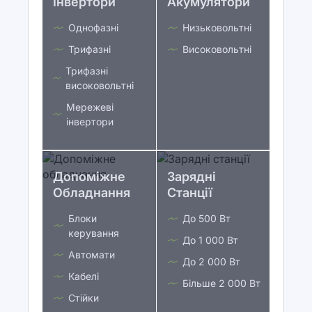
Інвертори
Акумулятори
Однофазні
Низьковольтні
Трифазні
Високовольтні
Трифазні
високовольтні
Мережеві
інвертори
Допоміжне
Зарядні
Обладнання
Станції
Блоки
До 500 Вт
керування
До 1 000 Вт
Автомати
До 2 000 Вт
Кабелі
Більше 2 000 Вт
Стійки