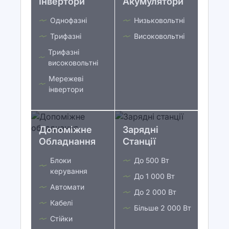
Інвертори
Акумулятори
Однофазні
Низьковольтні
Трифазні
Високовольтні
Трифазні
високовольтні
Мережеві
інвертори
Допоміжне
Зарядні
Обладнання
Станції
Блоки
До 500 Вт
керування
До 1 000 Вт
Автомати
До 2 000 Вт
Кабелі
Більше 2 000 Вт
Стійки