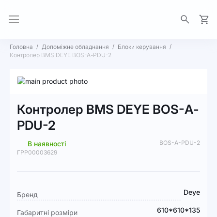
Моя 
Головна
Допоміжне обладнання
Блоки керування
Контролер BMS DEYE BOS-А-PDU-2
Перейти
до
Перейти
кінця
до
Контролер BMS DEYE BOS-А-
галереї
початку
зображень
галереї
PDU-2
зображень
BOS-A-PDU-2
В наявності
ГРР00003629
Докладніше
Deye
Бренд
610*610*135
Габаритні розміри