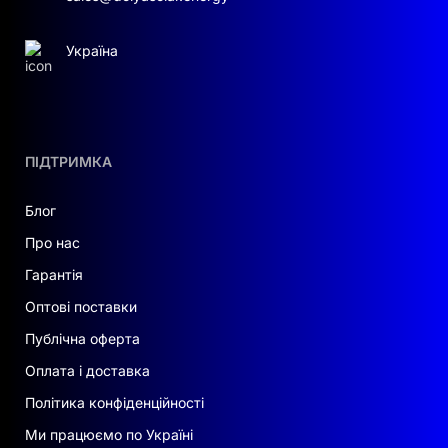
Надійність конструкції:
міцний корпус
Україна
IP20, вага 15,5 кг, габарити 610×610×135
мм
Тривалий термін служби:
10 років
гарантії прямого виробника з Китаю
ПІДТРИМКА
Блог
Цей контролер BMS забезпечує один із
найнадійніших і найефективніших способів
Про нас
інтеграції високовольтних LiFePO₄-систем у
Гарантія
ваш сонячний енергетичний комплекс.
Оптові поставки
Публічна оферта
Оплата і доставка
Політика конфіденційності
Ми працюємо по Україні