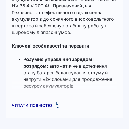
HV 38.4 V 200 Ah. Призначений для
безпечного та ефективного підключення
акумуляторів до сонячного високовольтного
інвертора й забезпечує стабільну роботу в
широкому діапазоні умов.
Ключові особливості та переваги
Розумне управління зарядом і
розрядом:
автоматичне відстеження
стану батареї, балансування струму й
напруги між блоками для продовження
ресурсу акумуляторів
Повний захист:
від перевантажень,
ЧИТАТИ ПОВНІСТЮ
надмірних розрядів, перенапруги, а
також від роботи за високих і низьких
температур