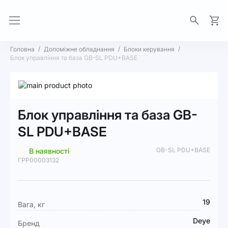
Моя 
Головна
Допоміжне обладнання
Блоки керування
Блок управління та база GB-SL PDU+BASE
Перейти
до
Перейти
кінця
до
Блок управління та база GB-
галереї
початку
зображень
галереї
SL PDU+BASE
зображень
GB-SL PDU+BASE
В наявності
ГРР00003132
Докладніше
19
Вага, кг
Deye
Бренд