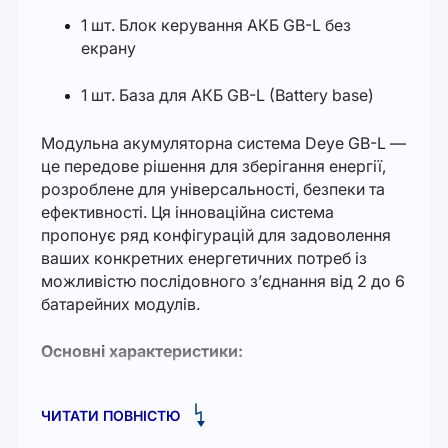
1 шт. Блок керування АКБ GB-L без
екрану
1 шт. База для АКБ GB-L (Battery base)
Модульна акумуляторна система Deye GB-L —
це передове рішення для зберігання енергії,
розроблене для універсальності, безпеки та
ефективності. Ця інноваційна система
пропонує ряд конфігурацій для задоволення
ваших конкретних енергетичних потреб із
можливістю послідовного з’єднання від 2 до 6
батарейних модулів.
Основні характеристики:
Безпека перш за все:
система GB-L
ЧИТАТИ ПОВНІСТЮ
надає пріоритет безпеці завдяки
вбудованим пристроям для запобігання