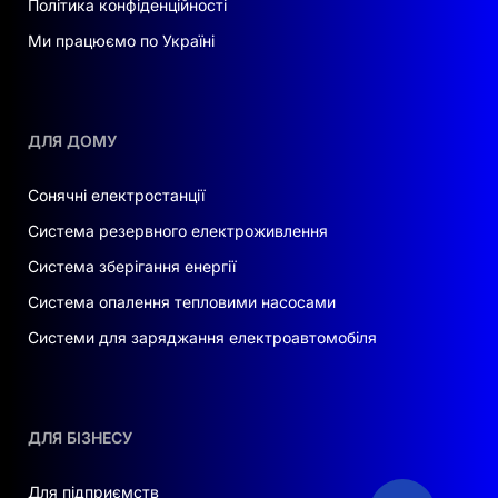
Модульна акумуляторна система Deye GB-L є
Політика конфіденційності
ідеальним вибором для тих, хто шукає
Ми працюємо по Україні
надійне, ефективне та адаптоване рішення для
зберігання енергії. Завдяки розширеним
функціям, широкому діапазону робочих
температур і екологічності, система GB-L
ДЛЯ ДОМУ
підходить для різноманітних застосувань.
Виберіть Deye для ваших потреб у накопиченні
Сонячні електростанції
енергії та відчуйте різницю в продуктивності
Система резервного електроживлення
та якості.
Система зберігання енергії
Система опалення тепловими насосами
Системи для заряджання електроавтомобіля
ДЛЯ БІЗНЕСУ
Для підприємств