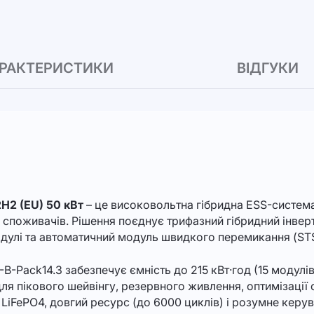
РАКТЕРИСТИКИ
ВІДГУКИ
2H2 (EU) 50 кВт
– це високовольтна гібридна ESS-систем
х споживачів. Рішення поєднує трифазний гібридний інвер
дулі та автоматичний модуль швидкого перемикання (STS
-Pack14.3 забезпечує ємність до 215 кВт·год (15 модулів п
 пікового шейвінгу, резервного живлення, оптимізації с
 LiFePO4, довгий ресурс (до 6000 циклів) і розумне керу