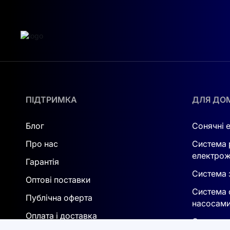
масштабоване та безпечне зберігання енергії.
ПІДТРИМКА
ДЛЯ ДО
Блог
Сонячні 
Про нас
Система 
електрож
Гарантія
Система з
Оптові поставки
Система 
Публічна оферта
насосам
Оплата і доставка
Системи 