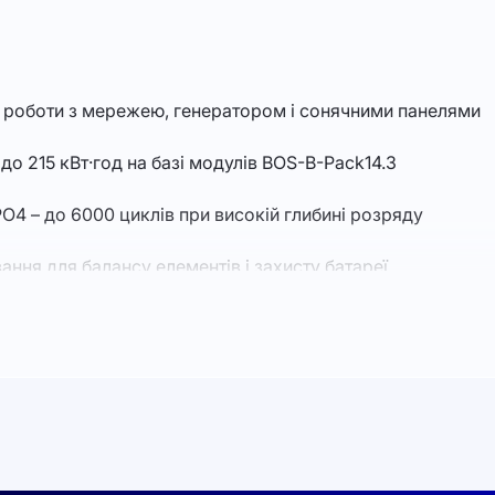
я роботи з мережею, генератором і сонячними панелями
о 215 кВт·год на базі модулів BOS-B-Pack14.3
O4 – до 6000 циклів при високій глибині розряду
ання для балансу елементів і захисту батареї
микання на резерв (STS) для критичних навантажень
промислова надійність для застосування в C&I-проєктах
я: мінімум монтажних робіт, швидкий запуск системи
центрів, підприємств, складів, торгових об’єктів та енер