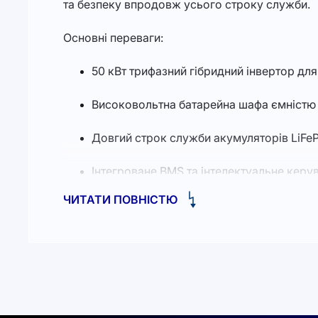
та безпеку впродовж усього строку служби.
Основні переваги:
50 кВт трифазний гібридний інвертор дл
Високовольтна батарейна шафа ємністю д
Довгий строк служби акумуляторів LiFeP
Інтегроване BMS та інтелектуальне керув
ЧИТАТИ ПОВНІСТЮ
Підтримка швидкого автоматичного пере
Широкий діапазон робочих температур і 
Компактне, готове до інсталяції рішенн
Deye GE-F120-2H2 (EU) підходить для офісних 