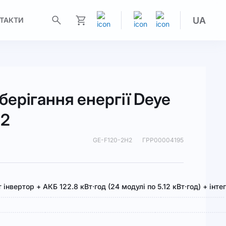
UA
ТАКТИ
Моя корзина
берігання енергії Deye
H2
GE-F120-2H2
ГРР00004195
т інвертор + АКБ 122.8 кВт⋅год (24 модулі по 5.12 кВт⋅год) + ін