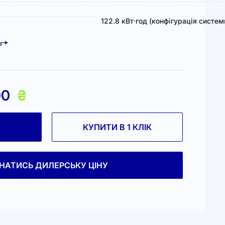
122.8 кВт⋅год (конфігурація системи
00
₴
КУПИТИ В 1 КЛІК
ЗНАТИСЬ ДИЛЕРСЬКУ ЦІНУ