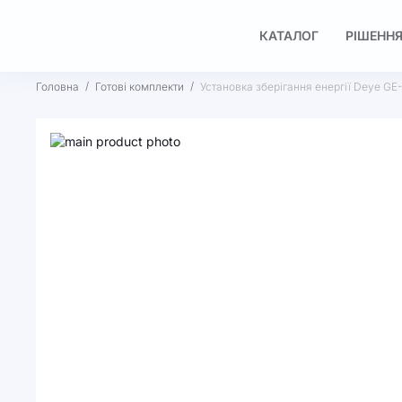
КАТАЛОГ
РІШЕННЯ
Головна
Готові комплекти
Установка зберігання енергії Deye GE
Перейти
до
Перейти
кінця
до
галереї
початку
зображень
галереї
зображень