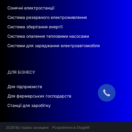
посиланням:
Сонячні електростанції
Також комплект може бути частиною
Система резервного електроживлення
масштабованого рішення, якщо вас цікавить
Система зберігання енергії
сонячна електростанція 1 мвт і ціна "під
Система опалення тепловими насосами
ключ" у Луцьку
— Deye GB-SL є надійною
базовою конфігурацією з можливістю
Системи для заряджання електроавтомобіля
розширення до промислових масштабів.
Не знаєте,
як обрати сонячну
електростанцію на 100, 300 або 500 кВт
?
ДЛЯ БІЗНЕСУ
Наші експерти допоможуть підібрати
оптимальний варіант для вашого бізнесу чи
Для підприємств
домогосподарства з урахуванням
Для фермерських господарств
споживання та бюджету.
Станції для заробітку
2026 Всі права захищені
Розроблено в StageM