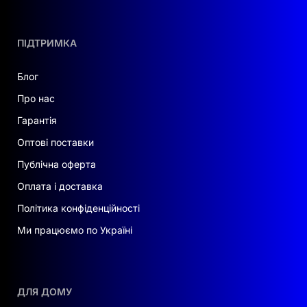
Сумісність з дизель-генератором
Безпека
: відсікання джерела займання за 3
секунди, захист від вибуху
ПІДТРИМКА
Високовольтне з'єднання
без зовнішніх
кабелів
Блог
Температурний контроль
та функція підігріву
Про нас
— робота в умовах низьких температур
Гарантія
Захист IP65
, антикорозійне виконання ≥С2
Оптові поставки
Розумне управління
: віддалений моніторинг,
Публічна оферта
оновлення ПЗ, зручний ЖК-дисплей
Оплата і доставка
СЕРВІС ТА ВСТАНОВЛЕННЯ:
Політика конфіденційності
Компанія
«Доля»
забезпечує гарантійне та
Ми працюємо по Україні
сервісне обслуговування по всій Україні.
Офіційний сервісний центр у Києві виконує
ремонт та діагностику. Встановлення
під ключ
доступне за запитом — зазначте це під час
ДЛЯ ДОМУ
замовлення або подайте заявку за