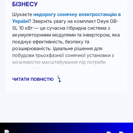
БІЗНЕСУ
Шукаєте
недорогу сонячну електростанцію в
Україні
? Зверніть увагу на комплект Deye GB-
SL 10 кВт — це сучасна гібридна система з
акумуляторними модулями та інвертором, яка
поєднує ефективність, безпеку та
розширюваність. Ідеальне рішення для
побудови трьохфазної сонячної установки з
можливістю масштабування під потреби
вашого об'єкта.
ЧИТАТИ ПОВНІСТЮ
СКЛАД КОМПЛЕКТУ:
5 шт.
акумуляторів GB-LM4.0
(102.4В, 40А·г –
4.09 кВт·г кожен)
1 шт.
блок керування GB-LB
без дисплея з
базою GB-LBase
1 шт.
гібридний інвертор GB-S10K-EU