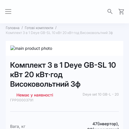
Моя 
Головна
Готові комплекти
Комплект 3 в 1 Deye GB-SL 10 кВт 20 кВт·год Високовольтний 3ф
Перейти
до
Перейти
кінця
до
Комплект 3 в 1 Deye GB-SL 10
галереї
початку
зображень
галереї
кВт 20 кВт·год
зображень
Високовольтний 3ф
Deye set 10 GB-L - 20
Немає у наявності
ГРР00003791
Докладніше
47(інвертор),
Вага, кг