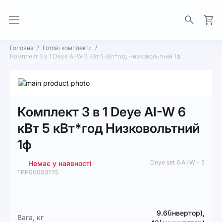
Моя 
Головна
Готові комплекти
Комплект 3 в 1 Deye AI-W 6 кВт 5 кВт*год Низковольтний 1ф
Перейти
до
Перейти
кінця
до
Комплект 3 в 1 Deye AI-W 6
галереї
початку
зображень
галереї
кВт 5 кВт*год Низковольтний
зображень
1ф
Deye set 6 AI-W - 5
Немає у наявності
ГРР00003775
Докладніше
9.6(інвертор),
Вага, кг