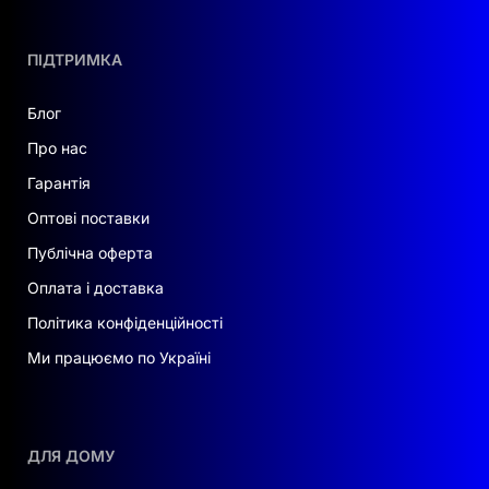
служби.
ПІДТРИМКА
Надійність:
підтримка високої
потужності розряду; рейтинг IP65;
Блог
природне охолодження; робочий
діапазон –20 °C…+55 °C (заряд: 0 °C…
Про нас
+55 °C).
Гарантія
Гнучкість:
модульна конструкція
Оптові поставки
дозволяє масштабувати до 6 кластерів
Публічна оферта
паралельно (36 шт.) – до 184 кВт·год
Оплата і доставка
сумарної ємності. Підходить для
житлових і комерційних рішень,
Політика конфіденційності
збільшуючи власне споживання.
Ми працюємо по Україні
Зручно:
автоматичне підключення
модулів до мережі; віддалений
моніторинг та оновлення прошивки.
ДЛЯ ДОМУ