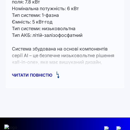
поля: 7.8 кВт
Номінальна потужність: 6 кВт
Тип системи: 1-фазна
Ємність: 5 кВт·год
Тип системи: низьковольтна
Тип АКБ: літій-залізофосфатний
Система збудована на основі компонентів
серії AI – це безпечне низьковольтне рішення
«all-in-one», яке має вишуканий дизайн,
призначений як для внутрішнього, так і
ЧИТАТИ ПОВНІСТЮ
зовнішнього розміщення, не псуючи
архітектурне рішення сучасного дизайну.
Основним компонентом системи є
однофазний гібридний інвертор AI-W5.1-6 P1-
EU-B, який виконує роль відбору потужності
від ФЕМ, функцію заряду/розряду АКБ як від
ФЕМ, так і від мережі, живлення підключених
споживачів – все це з ефективністю близько