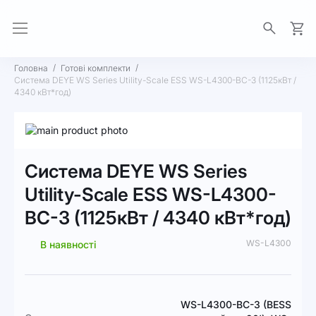
Моя 
Головна
Готові комплекти
Система DEYE WS Series Utility-Scale ESS WS-L4300-BC-3 (1125кВт /
4340 кВт*год)
Перейти
до
Перейти
кінця
до
Система DEYE WS Series
галереї
початку
зображень
галереї
Utility-Scale ESS WS-L4300-
зображень
BC-3 (1125кВт / 4340 кВт*год)
WS-L4300
В наявності
Докладніше
WS-L4300-BC-3 (BESS