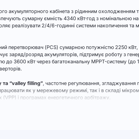
го акумуляторного кабінета з рідинним охолодженням т
езпечують сумарну ємність 4340 кВт·год з номінальною 
оляє реалізувати 2/4/6-годинні системи накопичення та 
 перетворювач (PCS) сумарною потужністю 2250 кВт, поб
ує заряд/розряд акумуляторів, підтримує роботу з ген
тю до 3600 кВт через багатоканальну MPPT-систему (до 14
верторів.
та “valley filling”
, частотне регулювання, згладжування 
рацювати як у мережевому режимі, так і в складі мікром
ях (VPP) і програмах енергетичного арбітражу.
сті
. Система реалізує концепцію «3+3» пожежного та еле
ежогасіння (аерозоль/вода) та вибухорозряд, а також акт
 DC та високовольтним інтерлоком. BESS-контейнер має с
и.