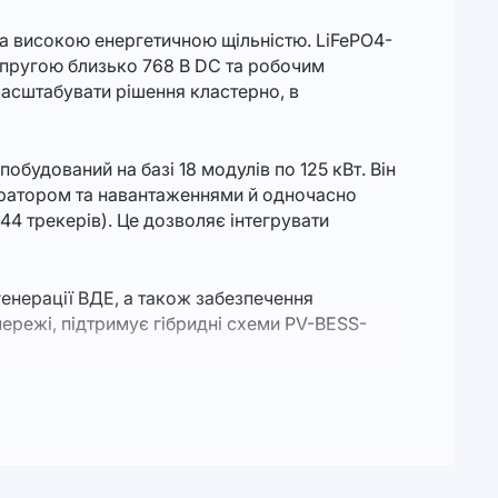
а високою енергетичною щільністю. LiFePO4-
напругою близько 768 В DC та робочим
масштабувати рішення кластерно, в
удований на базі 18 модулів по 125 кВт. Він
ератором та навантаженнями й одночасно
4 трекерів). Це дозволяє інтегрувати
генерації ВДЕ, а також забезпечення
ережі, підтримує гібридні схеми PV-BESS-
ктричного захисту: багаторівневе виявлення,
ивні й пасивні електрозахисти, включно з
тупінь захисту IP55 та підвищений