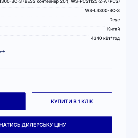
300-BC-3 (BESS контейнер 20'), WS-PCS1125-2-A (PCS)
WS-L4300-BC-3
Deye
Китай
4340 кВт*год
КУПИТИ В 1 КЛІК
ЗНАТИСЬ ДИЛЕРСЬКУ ЦІНУ