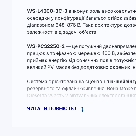
WS-L4300-BC-3
виконує роль високовольтно
осередки у конфігурації багатьох стійок заб
діапазоном 648–876 В. Така архітектура дозв
залежності від задачі об’єкта.
WS-PCS2250-2
— це потужний двонапрямлений
працює з трифазною мережею 400 В, забезпеч
приймає енергію від сонячних полів потужніс
великий PV-масив без додаткових окремих ін
Система орієнтована на сценарії
пік-шейвінгу 
резервного та офлайн-живлення. Вона може п
Diesel та участь у віртуальних електростанці
ЧИТАТИ ПОВНІСТЮ
Особливу увагу приділено
безпеці та надійно
попередження, відведення газів, активне пож
контролем витоків AC, моніторингом ізоляції
антикорозійний клас для зовнішньої установк