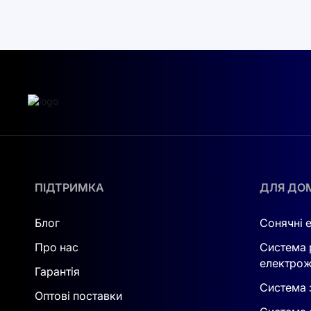
Рідинне охолодження
забезпечує стабільну 
безпеку роботи при тривалих високих навант
середовища, з вологістю до 95 % без конденс
Вбудований
енергоменеджмент та хмарна п
події та аварії, а також виконувати оптиміз
пік-шейвінгу, обмеження максимуму спожива
планування виробництва.
Ключові переваги системи WS-L4300-BC-3 
ПІДТРИМКА
ДЛЯ ДО
2250 кВт потужності PCS та 4340 кВт·го
Блог
Сонячні 
Підтримка PV-полів до 3.6 МВт з багато
Про нас
Система 
Рідинно-охолоджувана LiFePO4 ESS із в
електрож
Гарантія
Система з
Оптові поставки
Модульна архітектура з кластерним ке