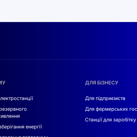
температуру акумуляторних модулів та силової електроні
аженнях. Система розрахована на експлуатацію в широк
ації та висотою встановлення до 2000 м.
латформа Deye Cloud
дозволяють у реальному часі відс
ацію роботи за тарифами, графіками навантаження та техн
ння, резервування, балансування SOC між шафами, а та
/ WS-PCS2250-2:
МУ
ДЛЯ БІЗНЕСУ
д ємності в компактному контейнерному рішенні
електростанції
Для підприємств
канальним MPPT та DC-coupling
резервного
Для фермерських го
исокою енергетичною щільністю
ивлення
Станції для заробітку
берігання енергії
руванням та масштабуванням