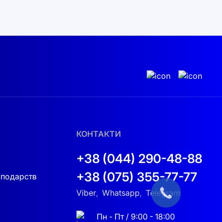
ки, що позитивно впливає на ресурс та
ому діапазоні температур навколишнього
тежувати стан акумуляторів, енергопотоки,
ічними обмеженнями мережі. Доступні функції
кож прогнозування навантаження й
КОНТАКТИ
+38 (044) 290-48-88
+38 (075) 355-77-77
сподарств
Viber
Whatsapp
Telegram
,
,
Пн - Пт / 9:00 - 18:00