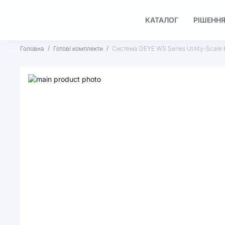
КАТАЛОГ
РІШЕННЯ
Головна
Готові комплекти
Система DEYE WS Series Utility-Scale
Перейти
до
Перейти
кінця
до
галереї
початку
зображень
галереї
зображень