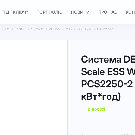
 ПІД "КЛЮЧ"
ПОРТФОЛІО
НОВИНИ
ПРО НАС
КОН
 ESS WS-L4300-BC-3 та WS-PCS2250-2 (2 250 кВт / 4 340 кВт*год)
Система DEY
Scale ESS 
PCS2250-2 (
кВт*год)
В дорозі
Докладніше