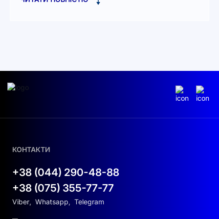
Характеристики фотоелектричних входів:
Висока вхідна потужність: Підтримує
максимальну вхідну потужність 30000 Вт, що
дозволяє створювати великі сонячні станції.
Широкий діапазон напруги: З максимальною
вхідною напругою фотоелектричних модулів
800 В і діапазоном напруги MPPT 160-650 В,
він ефективно вловлює сонячну енергію.
Подвійний MPPT: Оснащений двома
пристроями відстеження точки максимальної
потужності (MPPT), цей інвертор забезпечує
оптимальний збір енергії від сонячних
КОНТАКТИ
панелей.
+38 (044) 290-48-88
Особливості виходу змінного струму:
+38 (075) 355-77-77
Висока вихідна потужність: Забезпечує
Viber
,
Whatsapp
,
Telegram
номінальну вихідну активну потужність