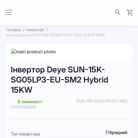
Моя 
Головна
Інвертори
Інвертор Deye SUN-15K-SG05LP3-EU-SM2 Hybrid 15KW
Перейти
до
Перейти
кінця
до
Інвертор Deye SUN-15K-
галереї
початку
зображень
галереї
SG05LP3-EU-SM2 Hybrid
зображень
15KW
SUN-15K-SG05LP3-EU-SM2
В наявності
ГРР00003515
Докладніше
Гібридний
Тип інвертора