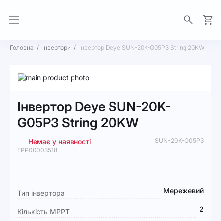
Моя 
Головна
Інвертори
Інвертор Deye SUN-20K-G05P3 String 20KW
Перейти
до
Перейти
кінця
до
Інвертор Deye SUN-20K-
галереї
початку
зображень
галереї
G05P3 String 20KW
зображень
SUN-20K-G05P3
Немає у наявності
ГРР00003518
Докладніше
Мережевий
Тип інвертора
2
Кількість MPPT