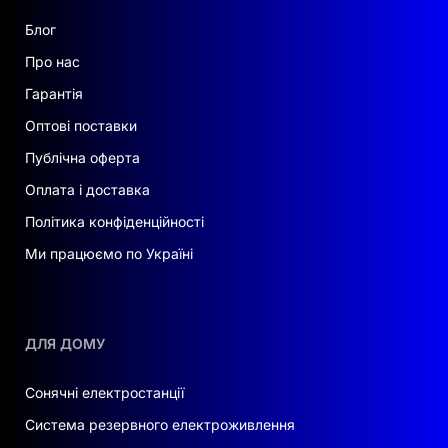
Захист від перевантаження по
Блог
струму та перенапруги на виході
змінного струму
Про нас
Гарантія
Обмеження струму інжекції
Оптові поставки
постійного струму до < 0,5% In
Публічна оферта
Тепловий захист
Оплата і доставка
Політика конфіденційності
Виявлення замикання на землю та
моніторинг струму витоку
Ми працюємо по Україні
Стійкість до умов експлуатації та
шумозаглушення:
ДЛЯ ДОМУ
Робоча температура –25 °C…+60 °C
(зі зниженням потужності вище 45
Сонячні електростанції
°C)
Система резервного електроживлення