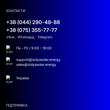
20 кВт
КОНТАКТИ
Максимальна кажучася
+38 (044) 290-48-88
потужність:
22 кВА
+38 (075) 355-77-77
Підтримуються мережеві напруги
Viber
,
Whatsapp
,
Telegram
220/380 В та 230/400 В.
Пн - Пт / 9:00 - 18:00
Сумісність із мережею:
Підключення
3L/N/PE з номінальною напругою виходу
support@dolyasolar.energy
220/380 В і 230/400 В; допустимий
sales@dolyasolar.energy
діапазон 0,85 Un–1,1 Un для безшовної
інтеграції.
Україна
Комплексний захист:
Захист від зворотного підключення
постійного струму
ПІДТРИМКА