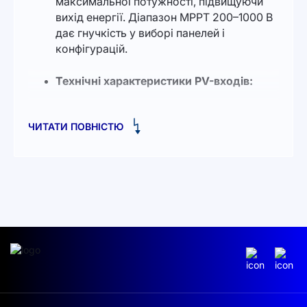
максимальної потужності, підвищуючи
вихід енергії. Діапазон MPPT 200–1000 В
дає гнучкість у виборі панелей і
конфігурацій.
Технічні характеристики PV-входів:
Стартова напруга:
250 В
ЧИТАТИ ПОВНІСТЮ
Номінальна вхідна напруга:
600 В
Підтримка максимальної вхідної
потужності фотоелектричних
модулів у визначених діапазонах,
сумісність із широким спектром
панелей.
Вихідна потужність змінного струму:
Номінальна активна потужність: