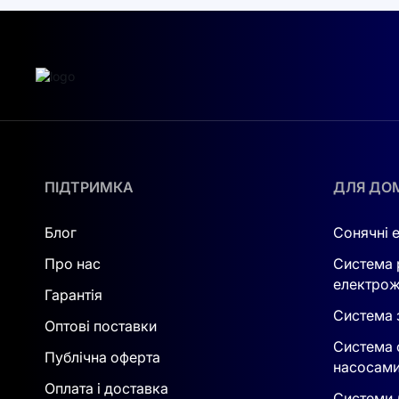
Як тільки ви ухвалите рішення про встановлен
електрична independence стане реальністю! Д
Наша команда професіоналів завжди готова до
нашим широким асортиментом ви зможете
к
рішення для вашого будинку чи бізнесу.
Не пропустіть можливість стати частиною зеле
ПІДТРИМКА
ДЛЯ ДО
Блог
Сонячні 
Про нас
Система 
електрож
Гарантія
Система з
Оптові поставки
Система 
Публічна оферта
насосам
Оплата і доставка
Системи 