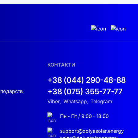
ро витрати на електроенергію. Ваша
уальний підхід до кожного клієнта. А з
ашої сонячної системи, щоб створити ідеальне
є прямо зараз!
КОНТАКТИ
+38 (044) 290-48-88
+38 (075) 355-77-77
сподарств
Viber
Whatsapp
Telegram
,
,
Пн - Пт / 9:00 - 18:00
support@dolyasolar.energy