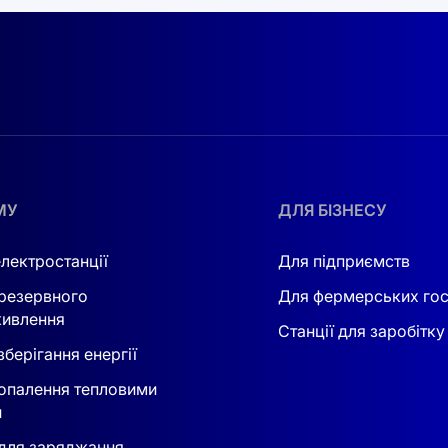
ня інвертора, ви зможете забути про нескінченні звіти п
осягніть нових горизонтів у керуванні своєю енергією.
помогти вам, пропонуючи інноваційні рішення та індивід
упити сонячні панелі в Україні
або інші компоненти для в
ної революції в енергетиці та інвестуйте у своє майбутн
МУ
ДЛЯ БІЗНЕСУ
електростанції
Для підприємств
резервного
Для фермерських го
ивлення
Станції для заробітку
берігання енергії
опалення тепловими
и
для заряджання