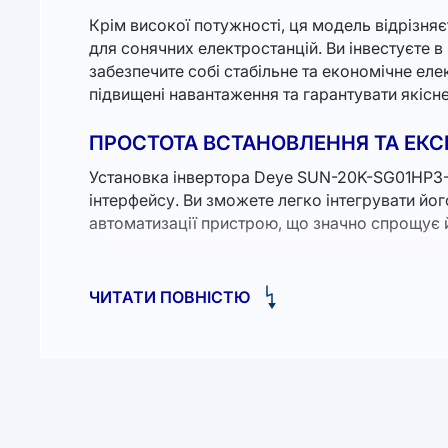
Крім високої потужності, ця модель відрізня
для сонячних електростанцій. Ви інвестуєте 
забезпечите собі стабільне та економічне ел
підвищені навантаження та гарантувати якісн
ПРОСТОТА ВСТАНОВЛЕННЯ ТА ЕКСП
Установка інвертора Deye SUN-20K-SG01HP3-E
інтерфейсу. Ви зможете легко інтегрувати йог
автоматизації пристрою, що значно спрощує 
Крім того, у нас у компанії є можливість за
дому та бізнесу на 10 кв
. Це відмінний поча
ЧИТАТИ ПОВНІСТЮ
Гарантія надійності
Кожен інвертор Deye проходить тестування на
гарантію на дане обладнання, що підтверджує 
співпрацю між вами, природою, нашим бізнес