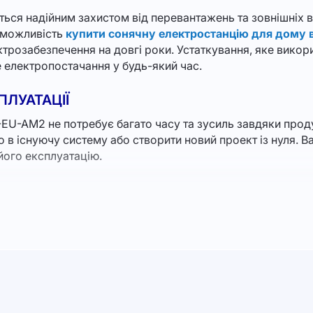
ється надійним захистом від перевантажень та зовнішніх 
в можливість
купити сонячну електростанцію для дому в
ектрозабезпечення на довгі роки. Устаткування, яке вико
е електропостачання у будь-який час.
ЛУАТАЦІЇ
U-AM2 не потребує багато часу та зусиль завдяки продум
о в існуючу систему або створити новий проект із нуля. 
його експлуатацію.
пропонувати низку рішень для різних потужностей. Наприк
ток зменшення витрат на електроенергію і стійкого енерг
 відповідність суворим стандартам якості. Наша компанія
його надійність та довговічність. Це не просто технолог
ом та майбутніми поколіннями.