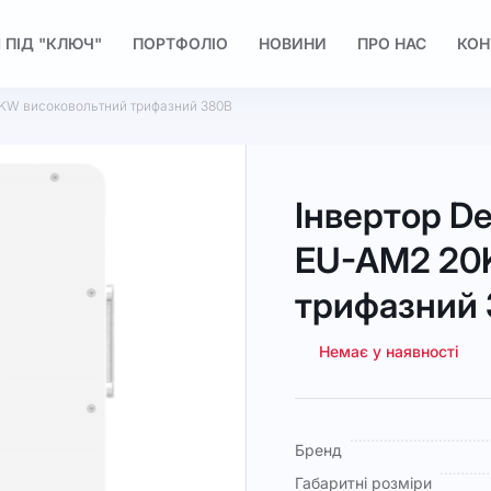
 ПІД "КЛЮЧ"
ПОРТФОЛІО
НОВИНИ
ПРО НАС
КОН
KW високовольтний трифазний 380В
Інвертор D
EU-AM2 20
трифазний
Немає у наявності
Докладніше
Бренд
Габаритні розміри