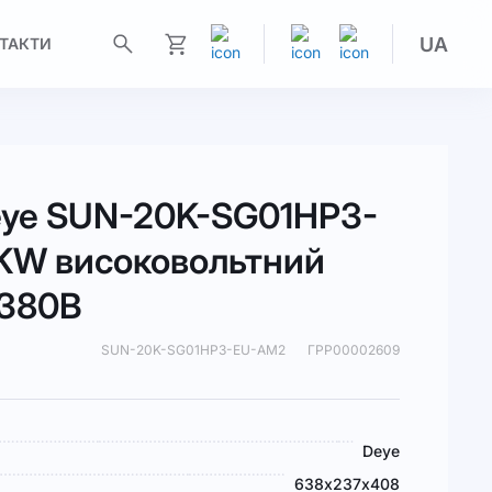
UA
ТАКТИ
Моя корзина
eye SUN-20K-SG01HP3-
KW високовольтний
 380В
SUN-20K-SG01HP3-EU-AM2
ГРР00002609
Deye
638х237х408