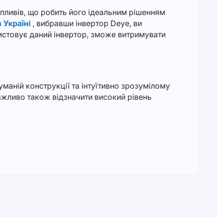
впливів, що робить його ідеальним рішенням
 Україні
, вибравши інвертор Deye, ви
ристовує даний інвертор, зможе витримувати
аній конструкції та інтуїтивно зрозумілому
Важливо також відзначити високий рівень
лад, скористайтеся
сонячною станцією для
етичного майбутнього.
 дбає про своїх клієнтів та пропонує 5-річну
ія, це внесок у чотиристоронню енергетичну