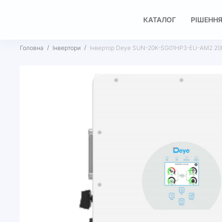
КАТАЛОГ
РІШЕННЯ
Головна
Інвертори
Інвертор Deye SUN-20K-SG01HP3-EU-AM2 20
Перейти
до
кінця
галереї
зображень