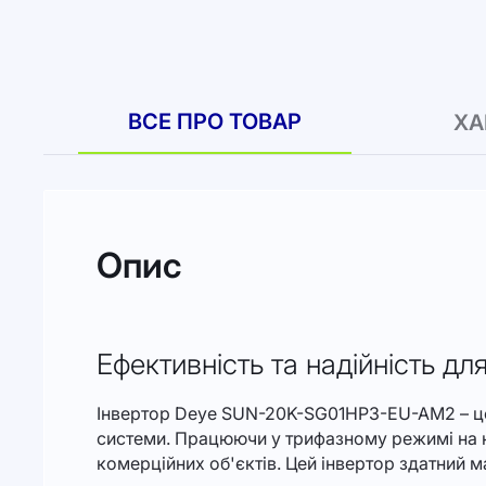
до
початку
галереї
зображень
ВСЕ ПРО ТОВАР
ХА
Опис
Ефективність та надійність дл
Інвертор Deye SUN-20K-SG01HP3-EU-AM2 – це 
системи. Працюючи у трифазному режимі на на
комерційних об'єктів. Цей інвертор здатний 