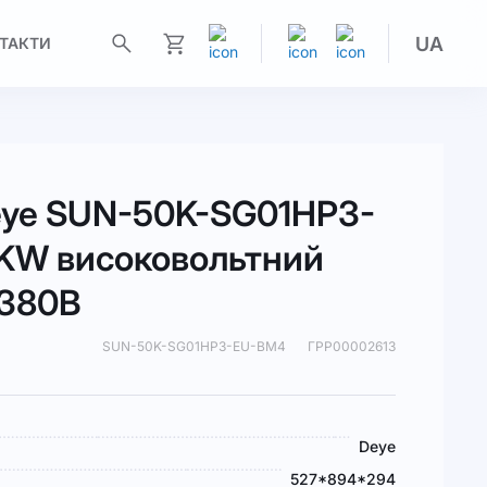
UA
ТАКТИ
Моя корзина
eye SUN-50K-SG01HP3-
KW високовольтний
 380В
SUN-50K-SG01HP3-EU-BM4
ГРР00002613
Deye
527*894*294