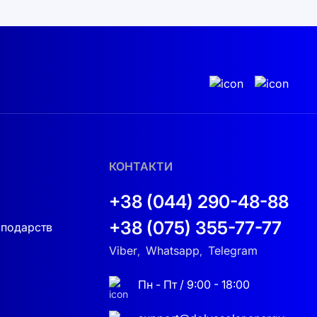
виняток. В умовах частих перебоїв у
ебе від нестабільності мережі. Гібридні
подальшого використання в акумуляторах, що
КОНТАКТИ
+38 (044) 290-48-88
+38 (075) 355-77-77
сподарств
Viber
Whatsapp
Telegram
,
,
Пн - Пт / 9:00 - 18:00
а моніторинг інвертора можна здійснювати