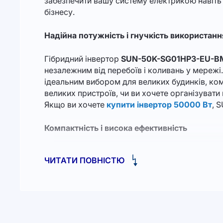
забезпечити вашу систему електрикою навіть
бізнесу.
Надійна потужність і гнучкість використанн
Гібридний інвертор
SUN-50K-SG01HP3-EU-B
незалежним від перебоїв і коливань у мережі
ідеальним вибором для великих будинків, ком
великих пристроїв, чи ви хочете організувати
Якщо ви хочете
купити інвертор 50000 Вт
, 
Компактність і висока ефективність
Попри свою потужність, цей інвертор має від
ЧИТАТИ ПОВНІСТЮ
вашу існуючу систему, не займаючи занадто 
для простору.
Високовольтна система (HV/LV) дозволяє ін
умовах різних типів мереж. Крім того, інвер
вимогами до електропостачання. Він може під