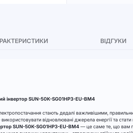
РАКТЕРИСТИКИ
ВІДГУКИ
ний інвертор SUN-50K-SG01HP3-EU-BM4
ь електропостачання стають дедалі важливішими, правильн
 використовувати відновлювані джерела енергії та стат
вертор SUN-50K-SG01HP3-EU-BM4
— це саме те, що вам п