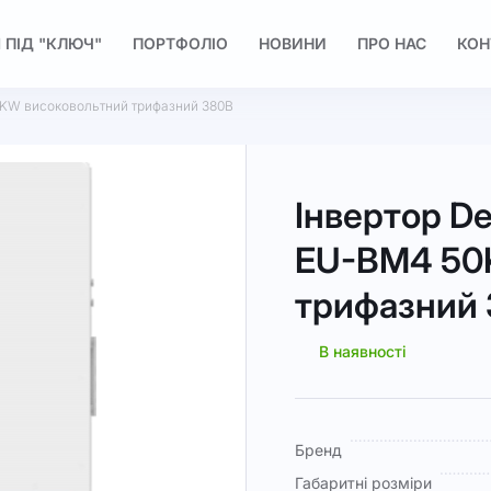
 ПІД "КЛЮЧ"
ПОРТФОЛІО
НОВИНИ
ПРО НАС
КОН
KW високовольтний трифазний 380В
Інвертор D
EU-BM4 50
трифазний
В наявності
Докладніше
Бренд
Габаритні розміри