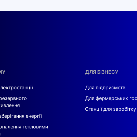
альним рішенням як для дому, так і для бізнесу.
тнє?
ярним у всьому світі, і
гібридні інвертори в Україні
— не 
вою частиною енергосистем для тих, хто хоче захистити с
ористовувати сонячну енергію, а й накопичувати її для 
ь при відключеннях у мережі.
МУ
ДЛЯ БІЗНЕСУ
гією навіть за відсутності центрального електропостачання.
електростанції
Для підприємств
ти витрати на електроенергію.
резервного
Для фермерських го
 панелей, так і від електромережі або акумуляторів.
ивлення
Станції для заробітку
берігання енергії
опалення тепловими
ечити користувачам максимальну зручність. Управління т
и