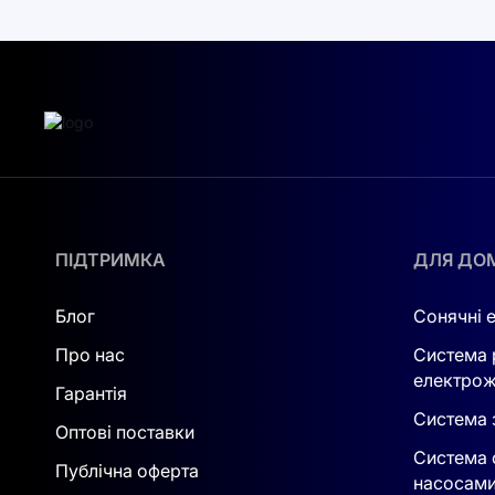
енергоємних приладів, що робить його універс
Чому гібридні інвертори — це крок у майбу
Використання гібридних інверторів стає попул
електропостачанні такі пристрої стають важли
інвертори дозволяють не лише ефективно вик
дає можливість зберігати автономність навіт
Переваги SUN-50K-SG01HP3-EU-BM4:
ПІДТРИМКА
ДЛЯ ДО
Автономність
: пристрій забезпечує дім енер
Блог
Сонячні 
Економія
: сонячна енергія допомагає зменши
Про нас
Система 
Гнучкість
: можливість роботи як від сонячних
електрож
Гарантія
Система з
Зручність і надійність в одному пристрої
Оптові поставки
Система 
Публічна оферта
Цей інвертор спроектований так, щоб забезп
насосам