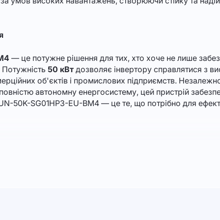
 за умов високих навантажень, створюючи стійку та наді
я
M4
— це потужне рішення для тих, хто хоче не лише забезп
. Потужність
50 кВт
дозволяє інвертору справлятися з в
ерційних об'єктів і промислових підприємств. Незалежно 
 повністю автономну енергосистему, цей пристрій забезпеч
SUN-50K-SG01HP3-EU-BM4 — це те, що потрібно для ефект
носно компактні розміри. При габаритах
527×894×294 
багато місця. Це особливо важливо для тих, хто хоче от
вертору ефективно працювати з напругою
160-800 В
, заб
тор підтримує трифазне підключення, що робить його чудо
тримувати стабільну роботу систем опалення, вентиляції,