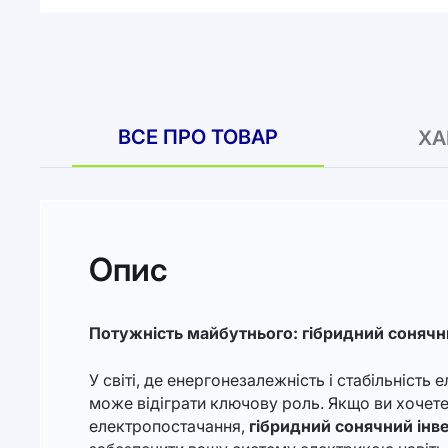
до
початку
галереї
зображень
ВСЕ ПРО ТОВАР
ХА
Опис
Потужність майбутнього: гібридний соняч
У світі, де енергонезалежність і стабільніст
може відіграти ключову роль. Якщо ви хочете
електропостачання,
гібридний сонячний ін