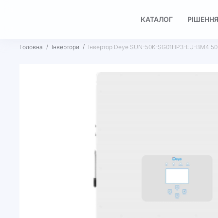
КАТАЛОГ
РІШЕННЯ
Головна
Інвертори
Інвертор Deye SUN-50K-SG01HP3-EU-BM4 50
Перейти
до
кінця
галереї
зображень