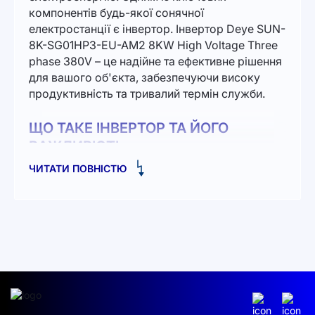
компонентів будь-якої сонячної
електростанції є інвертор. Інвертор Deye SUN-
8K-SG01HP3-EU-AM2 8KW High Voltage Three
phase 380V – це надійне та ефективне рішення
для вашого об'єкта, забезпечуючи високу
продуктивність та тривалий термін служби.
ЩО ТАКЕ ІНВЕРТОР ТА ЙОГО
ВАЖЛИВІСТЬ
ЧИТАТИ ПОВНІСТЮ
Інвертор - це пристрій, який перетворює
постійний струм від сонячних панелей на
змінний, що дозволяє використовувати
отриману електроенергію в домашніх або
комерційних потребах. За правильного
вибору інвертора можна значно збільшити
енергоефективність всього сонячного
комплексу.