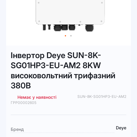
Перейти
до
Інвертор Deye SUN-8K-
початку
галереї
SG01HP3-EU-AM2 8KW
зображень
високовольтний трифазний
380В
SUN-8K-SG01HP3-EU-AM2
Немає у наявності
ГРР00002605
Докладніше
Deye
Бренд