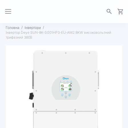
Моя 
Головна
Інвертори
Інвертор Deye SUN-8K-SG01HP3-EU-AM2 8KW високовольтний
трифазний 380В
Перейти
до
кінця
галереї
зображень