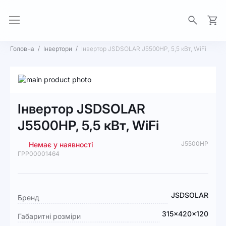
Моя 
Головна
Інвертори
Інвертор JSDSOLAR J5500HP, 5,5 кВт, WiFi
Перейти
до
Перейти
кінця
до
Інвертор JSDSOLAR
галереї
початку
зображень
галереї
J5500HP, 5,5 кВт, WiFi
зображень
J5500HP
Немає у наявності
ГРР00001464
Докладніше
JSDSOLAR
Бренд
315x420x120
Габаритні розміри