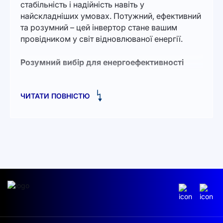
стабільність і надійність навіть у
найскладніших умовах. Потужний, ефективний
та розумний – цей інвертор стане вашим
провідником у світ відновлюваної енергії.
Розумний вибір для енергоефективності
У сучасних реаліях важливо не просто
ЧИТАТИ ПОВНІСТЮ
забезпечувати дім електрикою, але й робити
це максимально ефективно. Гібридний
інвертор J5500HP із потужністю
5,5 кВт
ідеально підходить для
середньостатистичного будинку, дозволяючи
живити декілька основних побутових приладів
одночасно. Незалежно від того, увімкнені у
вас кондиціонер, кухонна техніка чи
освітлювальні прилади, цей інвертор
впорається з навантаженням і забезпечить
стабільне електропостачання.
Купити