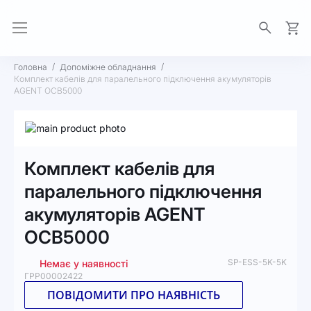
Моя 
Головна
Допоміжне обладнання
Комплект кабелів для паралельного підключення акумуляторів
AGENT OCB5000
Перейти
до
Перейти
кінця
до
Комплект кабелів для
галереї
початку
зображень
галереї
паралельного підключення
зображень
акумуляторів AGENT
OCB5000
SP-ESS-5K-5K
Немає у наявності
ГРР00002422
ПОВІДОМИТИ ПРО НАЯВНІСТЬ