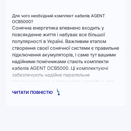
Для чого необхідний комплект кабелів AGENT
OCB5000?
Сонячна енергетика впевнено входить у
повсякденне життя і набуває все більшої
популярності в Україні. Важливим етапом
створення своєї сонячної системи є правильне
підключення акумуляторів, і саме тут вашими
надійними помічниками стають комплекти
кабелів AGENT OCB5000. Ці комплектуючі
забезпечують надійне паралельне
підключення, що, у свою чергу, потрібно для
оптимізації роботи всієї системи.
ЧИТАТИ ПОВНІСТЮ
ПЕРЕВАГИ ВИКОРИСТАННЯ
Один із значущих чинників, за яким варто
купити сонячну електростанцію для дому в
Україні
, це можливість ефективно