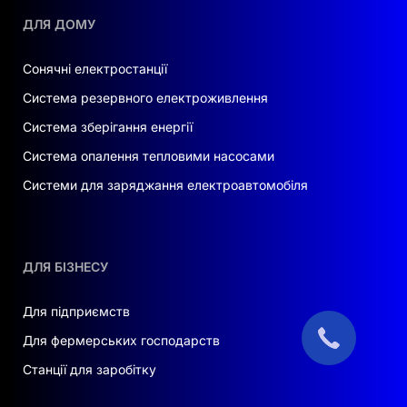
електроенергії та отримувати вигоду від
ДЛЯ ДОМУ
використання відновлюваних джерел енергії.
Сонячні електростанції
Універсальність.
Система резервного електроживлення
Надійність.
Система зберігання енергії
Якість та довговічність.
Система опалення тепловими насосами
ВИСНОВОК
Системи для заряджання електроавтомобіля
Якщо ви хочете
купити сонячні панелі в
Україні
чи цікавитеся якісним обладнанням
для сонячної енергетики, навантажених
ДЛЯ БІЗНЕСУ
пов'язаних з акумуляторами систем, вибір
комплекту AGENT OCB5000 стане цілком
Для підприємств
розумним. Подбайте про надійність та високу
якість підключення для вашої системи – адже
Для фермерських господарств
це запорука успішної роботи всього проекту.
Станції для заробітку