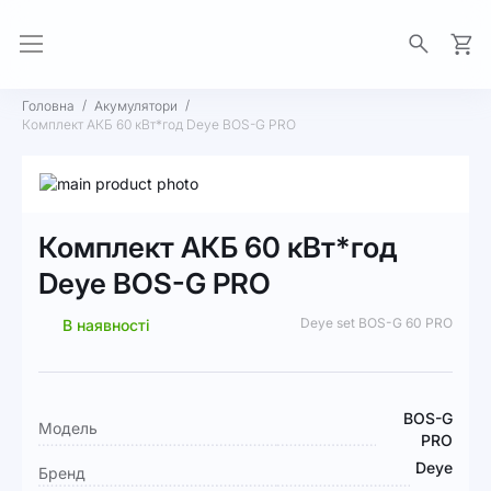
Моя 
Головна
Акумулятори
Комплект АКБ 60 кВт*год Deye BOS-G PRO
Перейти
до
Перейти
кінця
до
Комплект АКБ 60 кВт*год
галереї
початку
зображень
галереї
Deye BOS-G PRO
зображень
Deye set BOS-G 60 PRO
В наявності
Докладніше
BOS-G
Модель
PRO
Deye
Бренд