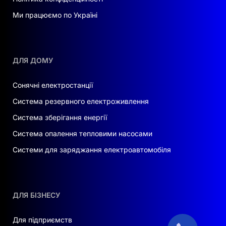
Ми працюємо по Україні
Ефективність:
висока ефективність
заряду/розряду
Балансування та контроль:
ДЛЯ ДОМУ
інтелектуальна BMS контролює працю
елементів
Сонячні електростанції
Система резервного електроживлення
Захист:
ступінь IP65 — пило- та
водозахист для роботи в будь-яких
Система зберігання енергії
умовах
Система опалення тепловими насосами
Системи для заряджання електроавтомобіля
ДЛЯ БІЗНЕСУ
Для підприємств