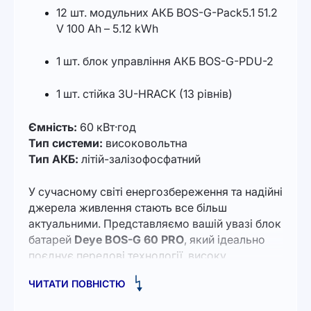
12 шт. модульних АКБ BOS-G-Pack5.1 51.2
V 100 Ah – 5.12 kWh
1 шт. блок управління АКБ BOS-G-PDU-2
1 шт. стійка 3U-HRACK (13 рівнів)
Ємність:
60 кВт·год
Тип системи:
високовольтна
Тип АКБ:
літій-залізофосфатний
У сучасному світі енергозбереження та надійні
джерела живлення стають все більш
актуальними. Представляємо вашій увазі блок
батарей
Deye BOS-G 60 PRO
, який ідеально
поєднує передові технології, високу
продуктивність та безпеку. Цей блок батарей
ЧИТАТИ ПОВНІСТЮ
створений для тих, хто цінує надійність та
довговічність.