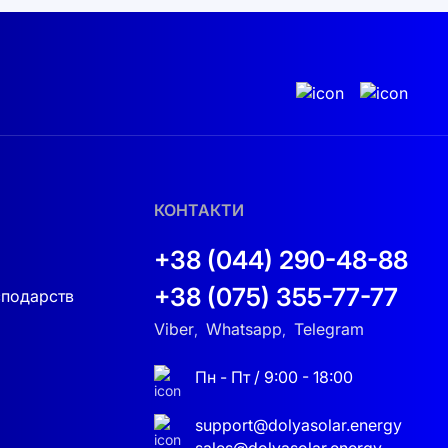
амінним помічником для бізнесменів, які
истовуватимете такі пристрої для
 розпочати свій шлях до стійкої енергетики та
КОНТАКТИ
+38 (044) 290-48-88
го, тоді вам варто
купити сонячні панелі в
+38 (075) 355-77-77
сподарств
сонячною енергією.
Viber
Whatsapp
Telegram
,
,
 A501 FlashFish 500W – це ваш надійний
сть з цим видатним продуктом!
Пн - Пт / 9:00 - 18:00
support@dolyasolar.energy