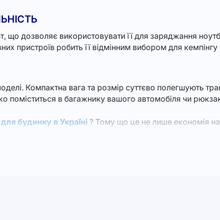
ЬНІСТЬ
, що дозволяє використовувати її для заряджання ноутбук
их пристроїв робить її відмінним вибором для кемпінгу аб
оделі. Компактна вага та розмір суттєво полегшують транс
ко поміститься в багажнику вашого автомобіля чи рюкза
для будинку в Україні
? Тому що це не лише економія на 
ргію, мінімізуючи вуглецевий слід.
ми, які забезпечують безпеку під час використання. Вбуд
лять експлуатацію цього пристрою гранично безпечною.
 запускати дрібні електроприлади у вашому будинку чи о
тя.