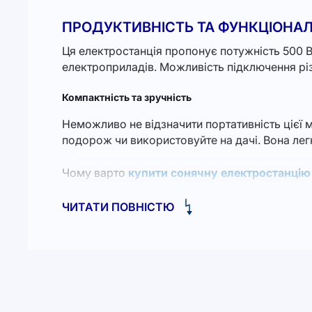
ПРОДУКТИВНІСТЬ ТА ФУНКЦІОНАЛ
Ця електростанція пропонує потужність 500 Вт
електроприладів. Можливість підключення різн
Компактність та зручність
Неможливо не відзначити портативність цієї м
подорож чи використовуйте на дачі. Вона лег
Чому варто
купити сонячну електростанцію 
пристроєм можна використовувати зелену ене
ЧИТАТИ ПОВНІСТЮ
ІННОВАЦІЇ ТА ТЕХНОЛОГІЯ
A501 FlashFish оснащена сучасними технологія
короткого замикання та перевантаження роб
За допомогою цього пристрою ви також можете
електроенергії або в умовах автономного жит