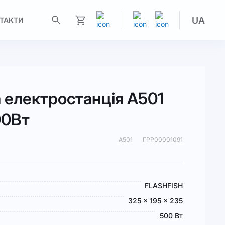
UA
ТАКТИ
Моя корзина
 електростанція A501
00Вт
A501
ГРР00001091
FLASHFISH
325 x 195 x 235
500 Вт