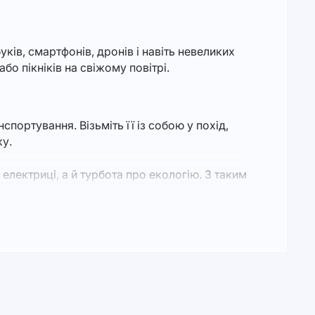
ів, смартфонів, дронів і навіть невеликих
о пікніків на свіжому повітрі.
портування. Візьміть її із собою у похід,
ку.
електриці, а й турбота про екологію. З таким
овані системи захисту від перегріву,
фісі. Це стане в нагоді у разі відключення