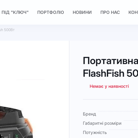
 ПІД "КЛЮЧ"
ПОРТФОЛІО
НОВИНИ
ПРО НАС
КОН
sh 500Вт
Портативна
FlashFish 5
Немає у наявності
Докладніше
Бренд
Габаритні розміри
Потужність