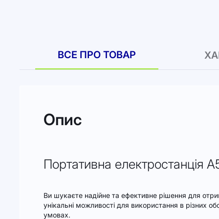
до
початку
галереї
зображень
ВСЕ ПРО ТОВАР
ХА
Опис
Портативна електростанція A
Ви шукаєте надійне та ефективне рішення для отри
унікальні можливості для використання в різних об
умовах.