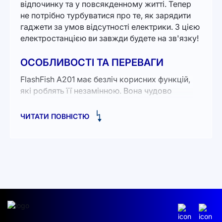
відпочинку та у повсякденному житті. Тепер
не потрібно турбуватися про те, як зарядити
гаджети за умов відсутності електрики. З цією
електростанцією ви завжди будете на зв'язку!
ОСОБЛИВОСТІ ТА ПЕРЕВАГИ
FlashFish A201 має безліч корисних функцій,
які роблять її незамінною. Вона чудово
справляється із зарядкою різних пристроїв,
таких як смартфони, планшети, ноутбуки та
ЧИТАТИ ПОВНІСТЮ
навіть невеликі побутові прилади. На відміну
від традиційних джерел енергії, цей генератор
використовує сонячну енергію, що є
екологічно чистим та економічно вигідним
рішенням.
Потужність: 200W, що дозволяє
використовувати кілька пристроїв одночасно.
Місткість: 172Wh, що забезпечує тривалу