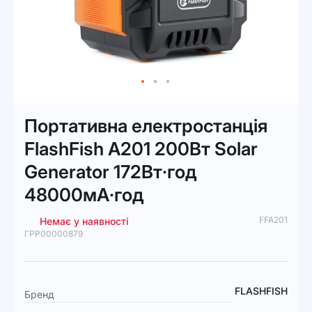
Перейти
до
Портативна електростанція
початку
галереї
FlashFish A201 200Вт Solar
зображень
Generator 172Вт·год
48000мА·год
FFA201
Немає у наявності
ГРР00000879
Докладніше
FLASHFISH
Бренд