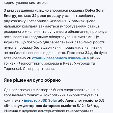
користування системою.
З цим завданням успішно впоралася команда
Dolya Solar
Energy
, що має
32 роки досвіду
у сфері інжинірингу
радіозв’язку і резервного живлення. У рамках цього
напрямку компанія займається імпортуванням станцій
резервного живлення та супутнього обладнання, пропонує
встановлення і подальше обслуговування системи. Це
якраз те, що потрібно для забезпечення стабільної роботи
пунктів продажу без відволікання працівників на питання,
не пов’язані з основною діяльністю. Протягом
24 днів
було
встановлено
20
станцій резервного живлення
в різних
точках «Люксоптики», зокрема в Києві, Ужгороді та
Тернополі. Співпраця триває.
Яке рішення було обрано
Для забезпечення безперебійного енергопостачання в
торгівельних точках «Люксоптики» використовується
комплект -
інвертор JSD Solar
або Agent потужністю 5.5
кВт
з
акумуляторною батареєю ємністю 5.12 кВт*год
.
Рішення є чудовою альтернативою генераторам та