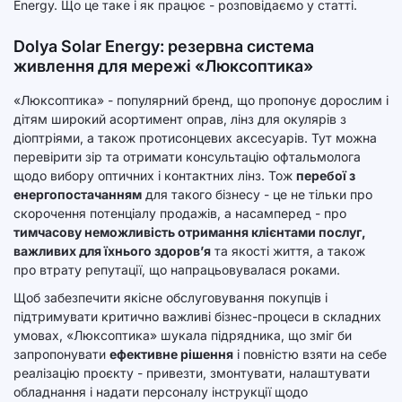
Energy. Що це таке і як працює - розповідаємо у статті.
Dolya Solar Energy: резервна система
живлення для мережі «Люксоптика»
«Люксоптика» - популярний бренд, що пропонує дорослим і
дітям широкий асортимент оправ, лінз для окулярів з
діоптріями, а також протисонцевих аксесуарів. Тут можна
перевірити зір та отримати консультацію офтальмолога
щодо вибору оптичних і контактних лінз. Тож
перебої з
енергопостачанням
для такого бізнесу - це не тільки про
скорочення потенціалу продажів, а насамперед - про
тимчасову неможливість отримання клієнтами послуг,
важливих для їхнього здоров’я
та якості життя, а також
про втрату репутації, що напрацьовувалася роками.
Щоб забезпечити якісне обслуговування покупців і
підтримувати критично важливі бізнес-процеси в складних
умовах, «Люксоптика» шукала підрядника, що зміг би
запропонувати
ефективне рішення
і повністю взяти на себе
реалізацію проєкту - привезти, змонтувати, налаштувати
обладнання і надати персоналу інструкції щодо