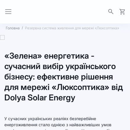
Моя 
Головна
Резервна система живлення для мережі «Люксоптика»
«Зелена» енергетика -
сучасний вибір українського
бізнесу: ефективне рішення
для мережі «Люксоптика» від
Dolya Solar Energy
У сучасних українських реаліях безперебійне
енергоживлення стало однією з найважливіших умов