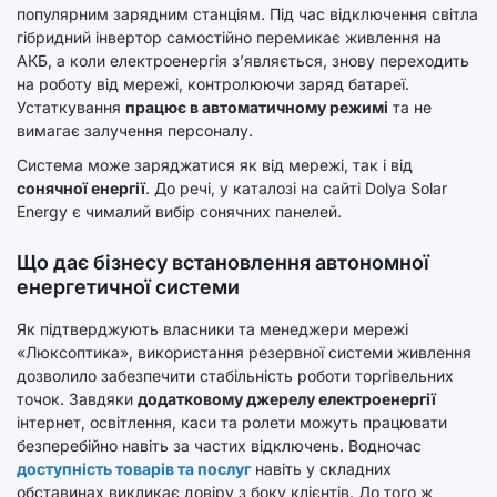
популярним зарядним станціям. Під час відключення світла
гібридний інвертор самостійно перемикає живлення на
АКБ, а коли електроенергія з’являється, знову переходить
на роботу від мережі, контролюючи заряд батареї.
Устаткування
працює в автоматичному режимі
та не
вимагає залучення персоналу.
Система може заряджатися як від мережі, так і від
сонячної енергії
. До речі, у каталозі на сайті Dolya Solar
Energy є чималий вибір сонячних панелей.
Що дає бізнесу встановлення автономної
енергетичної системи
Як підтверджують власники та менеджери мережі
«Люксоптика», використання резервної системи живлення
дозволило забезпечити стабільність роботи торгівельних
точок. Завдяки
додатковому джерелу електроенергії
інтернет, освітлення, каси та ролети можуть працювати
безперебійно навіть за частих відключень. Водночас
доступність товарів та послуг
навіть у складних
обставинах викликає довіру з боку клієнтів. До того ж