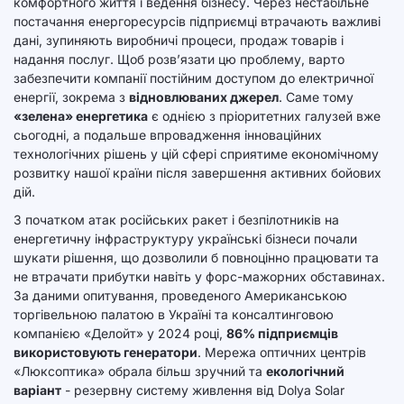
комфортного життя і ведення бізнесу. Через нестабільне
постачання енергоресурсів підприємці втрачають важливі
дані, зупиняють виробничі процеси, продаж товарів і
надання послуг. Щоб розв’язати цю проблему, варто
забезпечити компанії постійним доступом до електричної
енергії, зокрема з
відновлюваних джерел
. Саме тому
«зелена» енергетика
є однією з пріоритетних галузей вже
сьогодні, а подальше впровадження інноваційних
технологічних рішень у цій сфері сприятиме економічному
розвитку нашої країни після завершення активних бойових
дій.
З початком атак російських ракет і безпілотників на
енергетичну інфраструктуру українські бізнеси почали
шукати рішення, що дозволили б повноцінно працювати та
не втрачати прибутки навіть у форс-мажорних обставинах.
За даними опитування, проведеного Американською
торгівельною палатою в Україні та консалтинговою
компанією «Делойт» у 2024 році,
86% підприємців
використовують генератори
. Мережа оптичних центрів
«Люксоптика» обрала більш зручний та
екологічний
варіант
- резервну систему живлення від Dolya Solar