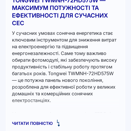
TONGWEI TWMNH-72HD575W —
МАКСИМУМ ПОТУЖНОСТІ ТА
ЕФЕКТИВНОСТІ ДЛЯ СУЧАСНИХ
СЕС
У сучасних умовах сонячна енергетика стає
ключовим інструментом для зниження витрат
на електроенергію та підвищення
енергонезалежності. Саме тому важливо
обирати фотомодулі, які забезпечують високу
продуктивність і стабільну роботу протягом
багатьох років. Tongwei TWMNH-72HD575W
— це потужна панель нового покоління,
розроблена для ефективної роботи у великих
домашніх та комерційних сонячних
електростанціях.
Модель має номінальну потужність 575 Вт і
високий ККД понад 22%, що дозволяє
ЧИТАТИ ПОВНІСТЮ
отримувати максимальну генерацію