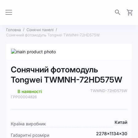
Моя 
Головна
Сонячні панелі
Сонячний фотомодуль Tongwei TWMNH-72HD575W
Перейти
до
Перейти
кінця
до
Сонячний фотомодуль
галереї
початку
зображень
галереї
Tongwei TWMNH-72HD575W
зображень
TWMND-72HD575W
В наявності
ГРР00004826
Докладніше
Китай
Країна виробник
2278×1134×30
Габаритні розміри