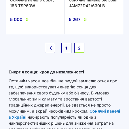
18В TSP60W
JAM72D42/630LB
5 000
₴
5 267
₴
Сторінка
2
1
Попереднє
Енергія сонця: крок до незалежності
Останнім часом все більше людей замислюються про
те, щоб використовувати енергію сонця для
забезпечення свого будинку або бізнесу. В умовах
глобальних змін клімату та зростання вартості
традиційних джерел енергії, це здається не просто
можливим, а вкрай необхідним кроком.
Сонячні панелі
в Україні
набирають популярність як одне з
найперспективніших рішень для зниження витрат на