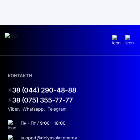
пожежогасильними системами та усіма
необхідними кабелями живлення й управління.
Артикул
BOS-A-Rack14
, гарантія
120 місяців
,
упаковка із захисними кріпленнями
забезпечують безпечну доставку та швидке
введення в експлуатацію.
КОНТАКТИ
+38 (044) 290-48-88
+38 (075) 355-77-77
Viber
,
Whatsapp
,
Telegram
Пн - Пт / 9:00 - 18:00
support@dolyasolar.energy