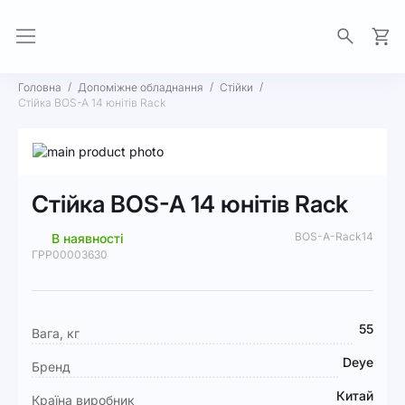
Моя 
Головна
Допоміжне обладнання
Стійки
Стійка BOS-A 14 юнітів Rack
Перейти
до
Перейти
кінця
до
Стійка BOS-A 14 юнітів Rack
галереї
початку
зображень
галереї
BOS-A-Rack14
В наявності
зображень
ГРР00003630
Докладніше
55
Вага, кг
Deye
Бренд
Китай
Країна виробник