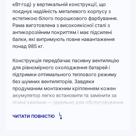
кВт·год) у вертикальній конструкції, що
поєднує надійність металевого корпусу з
естетикою білого порошкового фарбування.
Рама виготовлена з високоякісної сталі з
антикорозійним покриттям і має підсилені
балки, які витримують повне навантаження
понад 985 кг.
Конструкція передбачає пасивну вентиляцію
для рівномірного охолодження батарей і
підтримки оптимального теплового режиму
без шумних вентиляторів. Завдяки
продуманим монтажним кріпленням кожен
акумулятор легко встановити та замінити за
лічені хвилини — ідеально для обслуговування
в обмеженому просторі серверних чи
машинних відділень.
ЧИТАТИ ПОВНІСТЮ
Стійка сумісна з BMS-модулями DEYE,