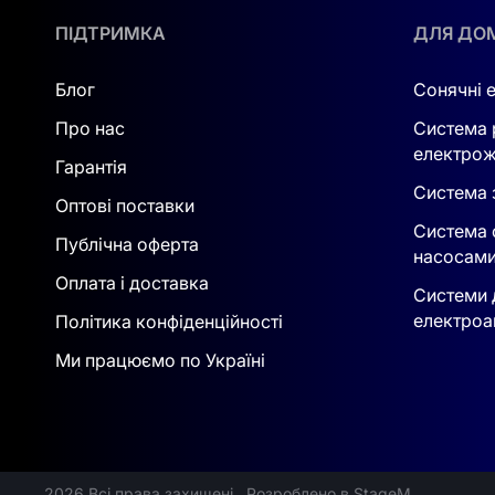
Відповідність стандартам:
Відповідає м
ПІДТРИМКА
ДЛЯ ДО
дотримання протоколів безпеки.
Блог
Сонячні 
Про нас
Система 
електрож
Гарантія
Система з
Оптові поставки
Система 
Публічна оферта
насосам
Оплата і доставка
Системи 
електроа
Політика конфіденційності
Ми працюємо по Україні
2026 Всі права захищені
Розроблено в StageM