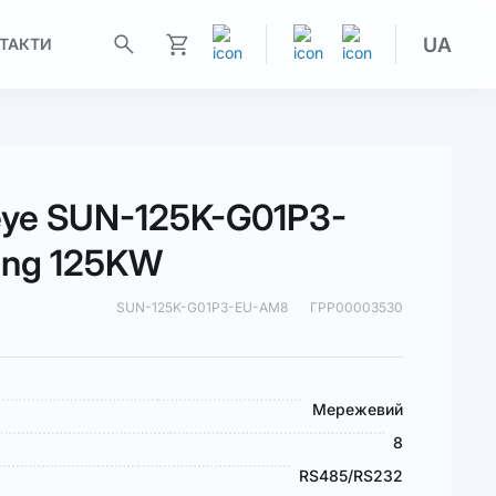
UA
ТАКТИ
Моя корзина
eye SUN-125K-G01P3-
ing 125KW
SUN-125K-G01P3-EU-AM8
ГРР00003530
Мережевий
8
RS485/RS232