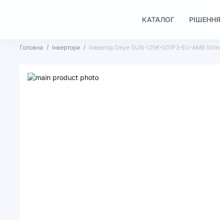
КАТАЛОГ
РІШЕННЯ
Головна
Інвертори
Інвертор Deye SUN-125K-G01P3-EU-AM8 Stri
Перейти
до
Перейти
кінця
до
галереї
початку
зображень
галереї
зображень