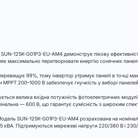
 SUN-125K-G01P3-EU-AM4 демонструє пікову ефективніст
ляє максимально перетворювати енергію сонячних панеле
ревищує 99%, тому інвертор утримує панелі в точці мак
и MPPT 200–1000 В забезпечує гнучкість у виборі панелей 
ється велика вхідна потужність фотоелектричних модулів
інальна — 600 В, що гарантує сумісність з широким спек
одель SUN-125K-G01P3-EU-AM4 розрахована на номінальн
5 кВА. Підтримуються мережеві напруги 220/380 В і 230/