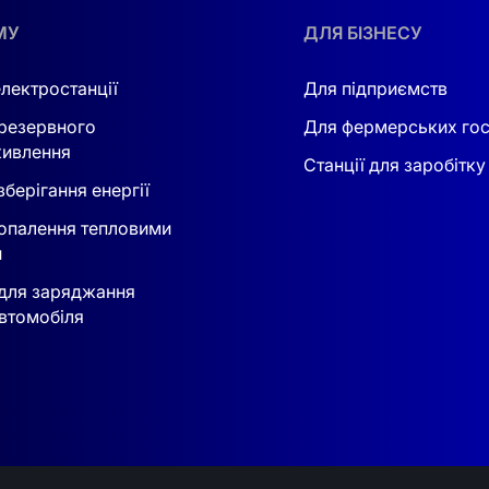
іжнародним нормам IEC 61727, IEC 62116, G99 і VDE-AR-N 
МУ
ДЛЯ БІЗНЕСУ
електростанції
Для підприємств
резервного
Для фермерських го
ивлення
Станції для заробітку
берігання енергії
опалення тепловими
и
для заряджання
втомобіля