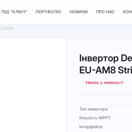
 ПІД "КЛЮЧ"
ПОРТФОЛІО
НОВИНИ
ПРО НАС
КОН
ng 125KW
Інвертор D
EU-AM8 Str
Немає у наявності
Докладніше
Тип інвертора
Кількість MPPT
Інтерфейси