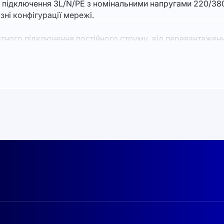
підключення 3L/N/PE з номінальними напругами 220/380 В 
зні конфігурації мережі.
отного підключення постійного струму, від перевантаженн
тійного струму < 0,5 % In, тепловий захист, виявлення з
заглушення:
Інвертор працює в діапазоні –25…+60 °C (зі 
у IP65 забезпечує захист від пилу та вологи.
:
Підтримка GPRS, Wi-Fi, Bluetooth, 4G, LAN та інтерфейс
і постійного та змінного струму підвищує довговічність, 
Компактні габарити (1006 × 516 × 325,5 мм) і вага 103 кг 
дтверджує надійність та довговічність інвертора.