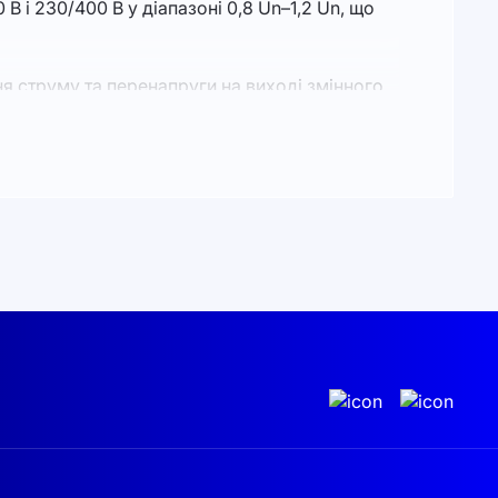
і 230/400 В у діапазоні 0,8 Un–1,2 Un, що
я струму та перенапруги на виході змінного
амикання на землю та моніторинг струму
зниженням потужності понад 45 °C), рівень
ів RS485/RS232 для зручного керування та
захищаючи обладнання від стрибків напруги.
(без урахування роз’ємів і кронштейнів)