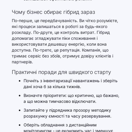
Чому бізнес обирає гібрид зараз
По-перше, це передбачуваність. Ви чітко розумієте,
які процеси залишаться в роботі за будь-якого
розкладу. По-друге, це контроль витрат. Гібрид
допомагає згладжувати піки споживання і
використовувати дешевшу енергію, коли вона
доступна. По-третє, це репутація. Компанія, що
тримає сервіс без збоїв, отримує довіру клієнтів і
партнерів.
Практичні поради для швидкого старту
Почніть з інвентаризації навантажень і зберіть
дані хоча б за кілька тижнів.
Визначте пріоритети: що критично, що бажано,
а що можна тимчасово відключати.
Запитайте у підрядника прозору методику
розрахунку ємності та часу резервування.
Оберіть обладнання з дистанційним
моніторингом - це економить час і зменшує