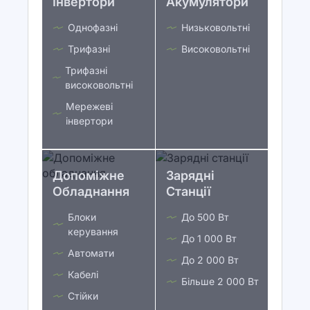
Інвертори
Акумулятори
Однофазні
Низьковольтні
Трифазні
Високовольтні
Трифазні
високовольтні
Мережеві
інвертори
Допоміжне
Зарядні
Обладнання
Станції
Блоки
До 500 Вт
керування
До 1 000 Вт
Автомати
До 2 000 Вт
Кабелі
Більше 2 000 Вт
Стійки