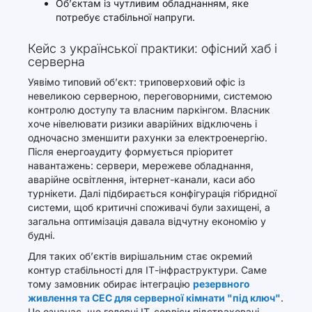
Об’єктам із чутливим обладнанням, яке
потребує стабільної напруги.
Кейс з української практики: офісний хаб і
серверна
Уявімо типовий об’єкт: триповерховий офіс із
невеликою серверною, переговорними, системою
контролю доступу та власним паркінгом. Власник
хоче нівелювати ризики аварійних відключень і
одночасно зменшити рахунки за електроенергію.
Після енергоаудиту формується пріоритет
навантажень: сервери, мережеве обладнання,
аварійне освітлення, інтернет-канали, каси або
турнікети. Далі підбирається конфігурація гібридної
системи, щоб критичні споживачі були захищені, а
загальна оптимізація давала відчутну економію у
будні.
Для таких об’єктів вирішальним стає окремий
контур стабільності для ІТ-інфраструктури. Саме
тому замовник обирає інтеграцію
резервного
живлення та СЕС для серверної кімнати "під ключ"
.
Це означає, що головні ІТ-сервіси підстраховані