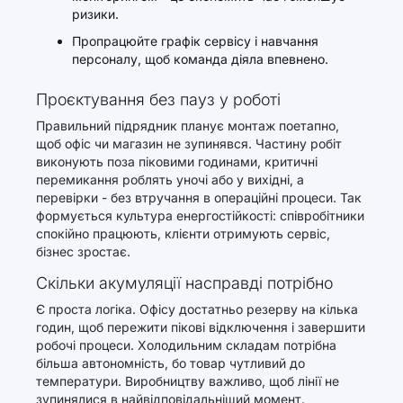
ризики.
Пропрацюйте графік сервісу і навчання
персоналу, щоб команда діяла впевнено.
Проєктування без пауз у роботі
Правильний підрядник планує монтаж поетапно,
щоб офіс чи магазин не зупинявся. Частину робіт
виконують поза піковими годинами, критичні
перемикання роблять уночі або у вихідні, а
перевірки - без втручання в операційні процеси. Так
формується культура енергостійкості: співробітники
спокійно працюють, клієнти отримують сервіс,
бізнес зростає.
Скільки акумуляції насправді потрібно
Є проста логіка. Офісу достатньо резерву на кілька
годин, щоб пережити пікові відключення і завершити
робочі процеси. Холодильним складам потрібна
більша автономність, бо товар чутливий до
температури. Виробництву важливо, щоб лінії не
зупинялися в найвідповідальніший момент.