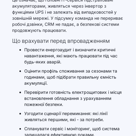
акумуляторами, живляться через інвертор з
функціями UPS і не залежать від випадковостей у
зовнішній мережі. У підсумку команда не перериває
робочі дзвінки, CRM не падає, а безпекові системи
продовжують працювати.
Що врахувати перед впровадженням
Провести енергоаудит і визначити критичні
навантаження, які мають працювати під час
будь-яких аварій.
Оцінити профіль споживання за сезонами та
годинами, щоб підібрати правильну ємність
акумуляції.
Перевірити готовність електрощитових і місця
встановлення обладнання з урахуванням
пожежної безпеки.
Узгодити сценарії перемикання: які лінії
живляться першими, які - за потреби.
Спланувати сервіс і моніторинг, щоб система
залишалася ефективною роками.