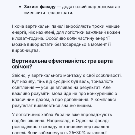
Захист фасаду
— додатковий шар допомагає
зменшити тепловтрати.
І хоча вертикальні панелі виробляють трохи менше
енергії, ніж нахилені, для логістики важливий кожен
кіловат-година. Особливо коли частину енергії
можна використати безпосередньо в момент її
виробництва.
Вертикальна ефективність: гра варта
свічок?
Звісно, у вертикального монтажу є свої особливості.
Кут нахилу, тінь від сусідніх будівель, тривалість
освітлення — усе це впливає на результат. Але
важливо розуміти: мова йде не про конкуренцію з
класичним дахом, а про доповнення. У комплексі
результат виявляється значно вищим.
У логістичних хабах України вже впроваджують
подібні рішення. Наприклад, в Одесі на фасаді
розподільчого складу встановили вертикальні
панелі. Вони забезпечують 25–30% загальної