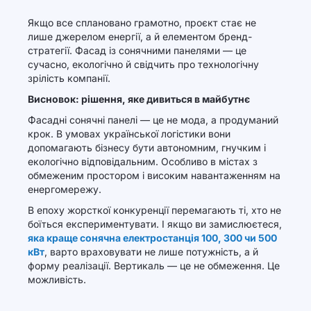
Якщо все сплановано грамотно, проєкт стає не
лише джерелом енергії, а й елементом бренд-
стратегії. Фасад із сонячними панелями — це
сучасно, екологічно й свідчить про технологічну
зрілість компанії.
Висновок: рішення, яке дивиться в майбутнє
Фасадні сонячні панелі — це не мода, а продуманий
крок. В умовах української логістики вони
допомагають бізнесу бути автономним, гнучким і
екологічно відповідальним. Особливо в містах з
обмеженим простором і високим навантаженням на
енергомережу.
В епоху жорсткої конкуренції перемагають ті, хто не
боїться експериментувати. І якщо ви замислюєтеся,
яка краще сонячна електростанція 100, 300 чи 500
кВт
, варто враховувати не лише потужність, а й
форму реалізації. Вертикаль — це не обмеження. Це
можливість.