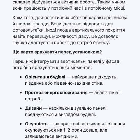
складах відбувається активна робота. Таким чином,
вони працюють у потрібний час і в потрібному місці.
Крім того, для логістичних об’єктів характерні високі
й широкі фасади. Вони ідеально підходять для
фотовольтаїки. Іноді площа вертикального покриття
навіть перевищує можливості даху. Це дозволяє
гнучко адаптувати проєкт до потреб бізнесу.
Що варто врахувати перед установкою?
Перш ніж інтегрувати вертикальні панелі у фасад,
потрібно врахувати кілька моментів:
Орієнтація будівлі
— найкраще підходять
південна або південно-західна стіна.
Прогноз енергоспоживання
— аналіз піків і
потреб.
Дизайн
— наскільки візуально панелі
поєднуються з виглядом будівлі.
Окупність
— на практиці вертикальні рішення
окуповуються на 1–2 роки довше, але
залишаються вигідними.