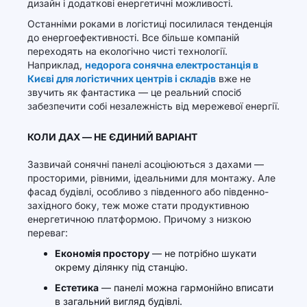
дизайн і додаткові енергетичні можливості.
Останніми роками в логістиці посилилася тенденція
до енергоефективності. Все більше компаній
переходять на екологічно чисті технології.
Наприклад,
недорога сонячна електростанція в
Києві для логістичних центрів і складів
вже не
звучить як фантастика — це реальний спосіб
забезпечити собі незалежність від мережевої енергії.
КОЛИ ДАХ — НЕ ЄДИНИЙ ВАРІАНТ
Зазвичай сонячні панелі асоціюються з дахами —
просторими, рівними, ідеальними для монтажу. Але
фасад будівлі, особливо з південного або південно-
західного боку, теж може стати продуктивною
енергетичною платформою. Причому з низкою
переваг:
Економія простору
— не потрібно шукати
окрему ділянку під станцію.
Естетика
— панелі можна гармонійно вписати
в загальний вигляд будівлі.