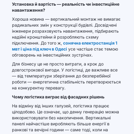
Установка й вартість — реальність чи інвестиційне
навантаження?
Хороша новина — вертикальний монтаж не вимагає
радикальних змін у конструкції будівлі. Досвідчені
інженери розраховують навантаження, підбирають
надійні кронштейни й розробляють схему
підключення. До того ж,
сонячна електростанція 1
мвт і ціна під ключ в Одесі
усе частіше стає темою
обговорень на інвестиційних зустрічах.
Для бізнесу це не просто витрати, а крок до
довгострокової вигоди. У логістиці, де важливе все
— від температури зберігання до безперебійної
роботи — енергетична стабільність перетворюється
на конкурентну перевагу.
Чому логістика виграє від фасадних рішень
На відміну від інших галузей, логістика працює
цілодобово. Це означає, що денну генерацію можна
використовувати без накопичення. Вертикальні
панелі найчастіше виробляють більше енергії в
ранкові та вечірні години — саме тоді, коли на