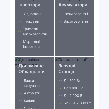
Інвертори
Акумулятори
Однофазні
Низьковольтні
Трифазні
Високовольтні
Трифазні
високовольтні
Мережеві
інвертори
Допоміжне
Зарядні
Обладнання
Станції
Блоки
До 500 Вт
керування
До 1 000 Вт
Автомати
До 2 000 Вт
Кабелі
Більше 2 000 Вт
Стійки