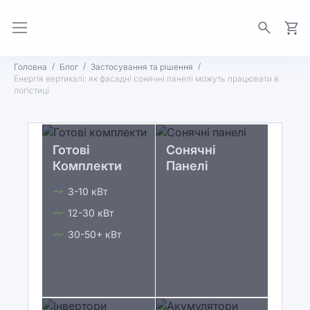
Моя 
Головна
Блог
Застосування та рішення
Енергія вертикалі: як фасадні сонячні панелі можуть працювати в
логістиці
Готові
Сонячні
Комплекти
Панелі
3-10 кВт
12-30 кВт
30-50+ кВт