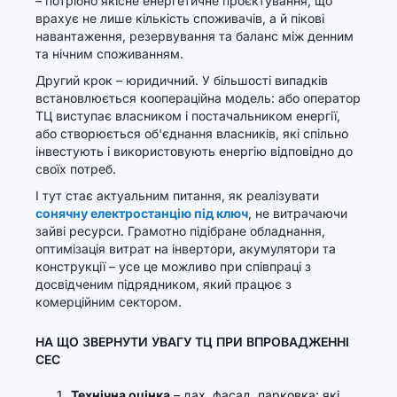
– потрібно якісне енергетичне проєктування, що
врахує не лише кількість споживачів, а й пікові
навантаження, резервування та баланс між денним
та нічним споживанням.
Другий крок – юридичний. У більшості випадків
встановлюється коопераційна модель: або оператор
ТЦ виступає власником і постачальником енергії,
або створюється об'єднання власників, які спільно
інвестують і використовують енергію відповідно до
своїх потреб.
І тут стає актуальним питання, як реалізувати
сонячну електростанцію під ключ
, не витрачаючи
зайві ресурси. Грамотно підібране обладнання,
оптимізація витрат на інвертори, акумулятори та
конструкції – усе це можливо при співпраці з
досвідченим підрядником, який працює з
комерційним сектором.
НА ЩО ЗВЕРНУТИ УВАГУ ТЦ ПРИ ВПРОВАДЖЕННІ
СЕС
Технічна оцінка
– дах, фасад, парковка: які