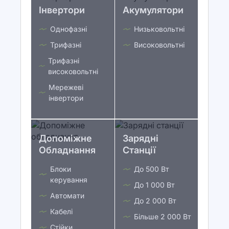
Інвертори
Акумулятори
Однофазні
Низьковольтні
Трифазні
Високовольтні
Трифазні
високовольтні
Мережеві
інвертори
Допоміжне
Зарядні
Обладнання
Станції
Блоки
До 500 Вт
керування
До 1 000 Вт
Автомати
До 2 000 Вт
Кабелі
Більше 2 000 Вт
Стійки